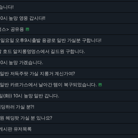
습니다!
10시 높망 영웅 갑시다!!
멍스> 공유용

]일요일 오후9시출발 용광로 일반 가실분 구합니다!
이잘 호드 알지롱멍멍스에서 길드원 구합니다.
 10시 높망 가겠습니다.
 일반 저득주팟 가실 지롱거 계신가여?
 일반 카르가스에서 날아간 템이 복구되었습니다.

일(화)) 10시 높망 일반 갑니다.
헤딩하러 가실 분?!
원 헤딩팟 가실 분 있나요?
게시판 유저목록