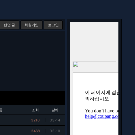
랜덤 글
회원가입
로그인
름
조회
날짜
|
3210
|
03-14
|
3488
|
03-10