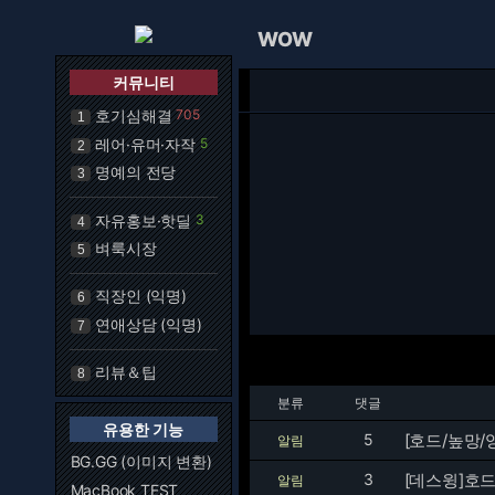
WOW
커뮤니티
호기심해결
705
1
레어·유머·자작
5
2
명예의 전당
3
자유홍보·핫딜
3
4
벼룩시장
5
직장인 (익명)
6
연애상담 (익명)
7
리뷰＆팁
8
분류
댓글
유용한 기능
5
[호드/높망/
알림
BG.GG (이미지 변환)
3
[데스윙]호
알림
MacBook TEST