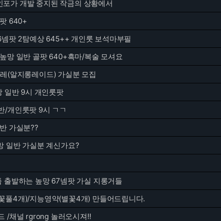
포가 개발 중지된 작금의 상황에서
팟 640+
6넴팟 2탐예상 645++ 개인룻 보석마부필
높망 일반 골팟 640+흑마/복술 모셔요
알레(알지롱레이드) 가실분 모집
망 일반 9시 개인룻팟
반/개인룻팟 9시 ㄱㄱ
반 가실분??
망 일반 가실분 계신가요?
쯤 출발하는 높망 67넴팟 가실 지롱거들
꽃풀4개)/지능영약(별꽃4개) 만들어드립니다.
/채널 rgrong 놀러오시져!!