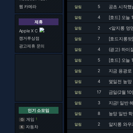
웹 카메라
5
공초 시작했
알림
4
[호드] 오늘 
알림
제휴
2
<알지롱 멍
알림
Apple X C
캥거루상점
7
[호드지롱팟
알림
광고제휴 문의
4
(광고) 하
알림
5
[호드] 오늘
알림
2
지금 용광로
알림
4
몇일전 높망
알림
17
금일(2월 10
알림
3
지금! 일반 
알림
인기 소모임
8
높망 일반 학
알림
게임
1
G
2
알지롱 와우
알림
자동차
K