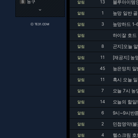
농구
13
블루아이템인
B
알림
keyboard_arrow_down
1
높망 일반 골
알림
3
높망하드 1-
알림
ⓒ TE31.COM
하이잘 호드 
알림
8
곤지]오늘 
알림
11
[재공지] 높
알림
45
높은망치 일
알림
11
혹시 오늘 일
알림
7
오늘 7시 높
알림
14
오늘의 할일!
알림
6
9시~9시반
알림
2
민첩영약(불
알림
4
헬스크림 호드 
알림