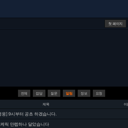
첫 페이지
전체
잡담
질문
알림
정보
요청
제목
이
영웅] 9시부터 공초 하겠습니다.
드케릭 만렙하나 달았습니다