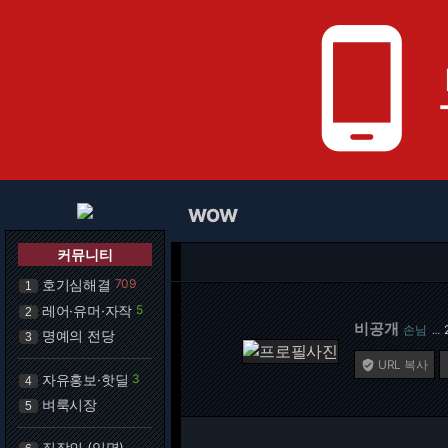
phone_android
WOW
커뮤니티
호기심해결
709
1
레어·유머·자작
5
2
비공개
손님
…
명예의 전당
3
URL 복사

자유홍보·핫딜
3
4
벼룩시장
5
직장인 (익명)