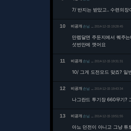
7/
반지는 받았고.. 수련의장
10
비공개
손님
2014-12-15 19:28:45
…
만렙달면 주둔지에서 퀘주는데
섯번만에 깻어요
11
비공개
손님
2014-12-15 19:31:31
…
10/
그게 도전모드 맞죠? 일반
12
비공개
손님
2014-12-15 19:43:34
…
나그란드 투기장 660무기? 
13
비공개
손님
2014-12-15 19:51:55
…
아뇨 던전이 아니고 그냥 튜