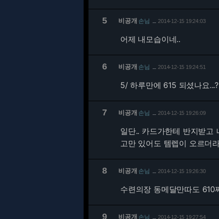
5
비공개
손님
2014-12-15 19:24:03
…
어제 내모습이네..
6
비공개
손님
2014-12-15 19:24:51
…
5/
하루만에 615 되셨나요...?
7
비공개
손님
2014-12-15 19:26:09
…
일단.. 카드가한테 반지받고 
고만 있어도 템렙이 오르더라구
8
비공개
손님
2014-12-15 19:26:30
…
수련의장 동메달만따도 610
9
비공개
손님
2014-12-15 19:27:54
…