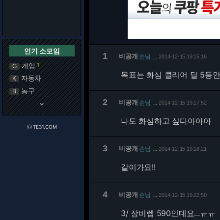
인기 소모임
1
비공개
손님
2014-12-15 19:15:16
…
게임
1
G
목표는 화심 클리어 딜 5등안
자동차
K
농구
B
2
비공개
손님
2014-12-15 19:17:52
keyboard_arrow_down
…
나도 화심하고 싶다아아아
ⓒ TE31.COM
3
비공개
손님
2014-12-15 19:18:21
…
같이가요!!
4
비공개
손님
2014-12-15 19:22:50
…
3/
장비렙 590인데요...ㅠㅠ