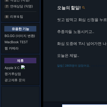
6
연애상담 (익명)
7
오늘의 할일!

리뷰＆팁
8
씻고 밥먹고 화심 신청을 누
유용한 기능
추종자들 노동시키고..
BG.GG (이미지 변환)
MacBook TEST
화심 도중에 11시 넘어가면 나
웹 카메라
오늘은 제발..
제휴
알림 | 2805명이 읽었어요.
216.73.216.198
Apple X C
캥거루상점
광고제휴 문의