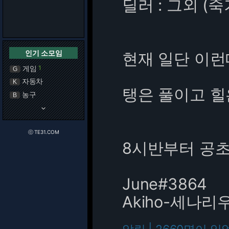
딜러 : 그외 (죽
인기 소모임
현재 일단 이런
게임
1
G
자동차
K
탱은 풀이고 힐
농구
B
keyboard_arrow_down
ⓒ TE31.COM
8시반부터 공
June#3864
Akiho-세나리