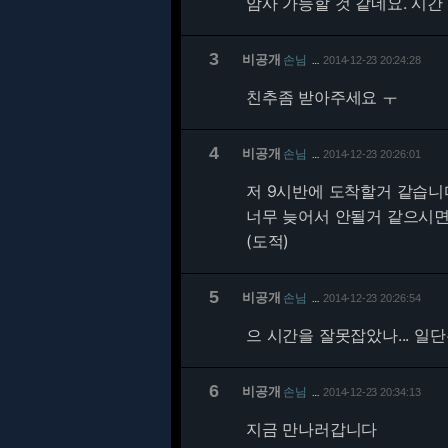
암사 가능할 것 같네요. 시
3
비공개
손님
2014-12-23 20:24:28
…
친추좀 받아주세요 ㅜ
4
비공개
손님
2014-12-23 20:26:01
…
저 9시반에 도착할거 같습니다
너무 늦어서 안될거 같으시면
(도적)
5
비공개
손님
2014-12-23 20:26:54
…
으 시간을 잘못잡았나... 일
6
비공개
손님
2014-12-23 20:34:13
…
지금 만나러갑니다