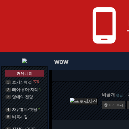
phone_android
WOW
커뮤니티
호기심해결
775
1
레어·유머·자작
5
2
비공개
손님
…
명예의 전당
3
URL 복사

자유홍보·핫딜
2
4
벼룩시장
5
직장인 (익명)