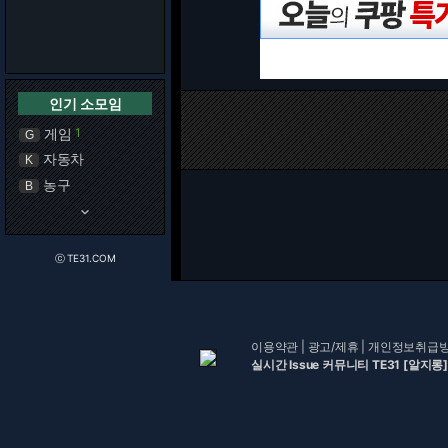
인기 소모임
게임
1
G
자동차
K
농구
B
keyboard_arrow_down
ⓒ TE31.COM
이용약관
|
광고/제휴
|
개인정보취급
실시간 Issue 커뮤니티 TE31 [알지롱]