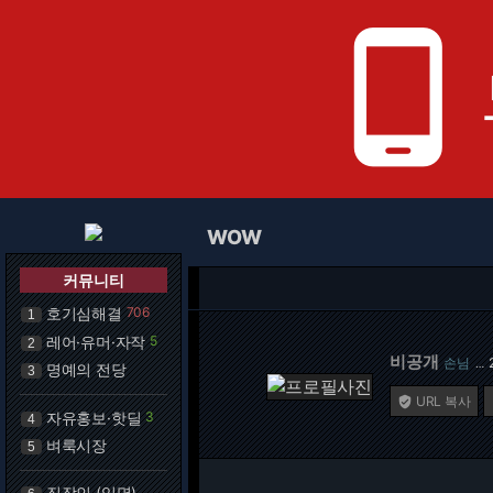
phone_android
WOW
커뮤니티
호기심해결
706
1
레어·유머·자작
5
2
비공개
손님
…
명예의 전당
3
URL 복사

자유홍보·핫딜
3
4
벼룩시장
5
직장인 (익명)