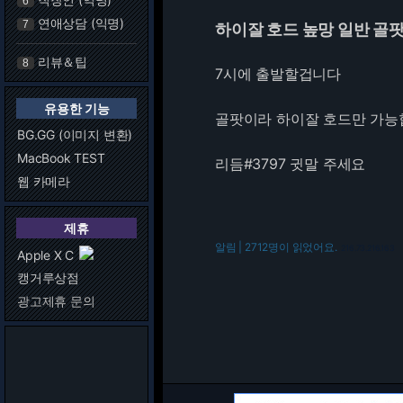
6
연애상담 (익명)
7
하이잘 호드 높망 일반 골팟
리뷰＆팁
8
7시에 출발할겁니다
유용한 기능
골팟이라 하이잘 호드만 가
BG.GG (이미지 변환)
MacBook TEST
리듬#3797 귓말 주세요
웹 카메라
제휴
알림 | 2712명이 읽었어요.
216.73.216.163
Apple X C
캥거루상점
광고제휴 문의