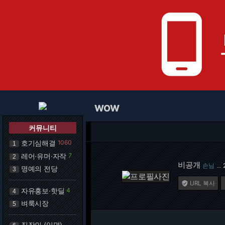
phone_android
WOW
커뮤니티
호기심해결
1060
1
레어·유머·자작
7
2
비공개
손님
…
명예의 전당
3
URL 복사

자유홍보·핫딜
4
4
벼룩시장
5
직장인 (익명)