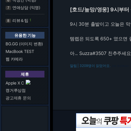
6
연애상담 (익명)
7
[호드/높망/영웅] 9시부터
리뷰＆팁
1
8
9시 30분 출발이고 오늘은 막
유용한 기능
템렙은 되도록 650+ 였으면 
BG.GG (이미지 변환)
MacBook TEST
아... Suzza#3507 친추주세요
웹 카메라
알림 | 3209명이 읽었어요.
216.73.216.141
제휴
Apple X C
캥거루상점
광고제휴 문의