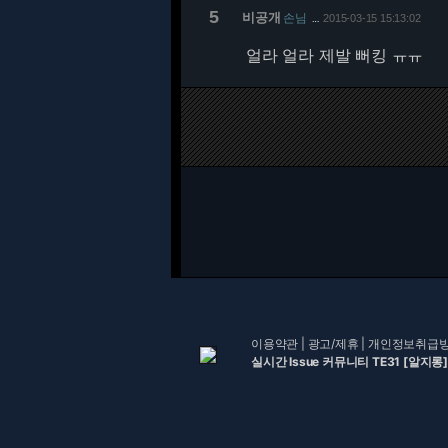
5
비공개
손님
2015-03-15 15:13:02
…
얼라 얼라 제발 뻐킹 ㅠㅠ
이용약관
|
광고/제휴
|
개인정보취급
실시간 Issue 커뮤니티 TE31 [알지롱]