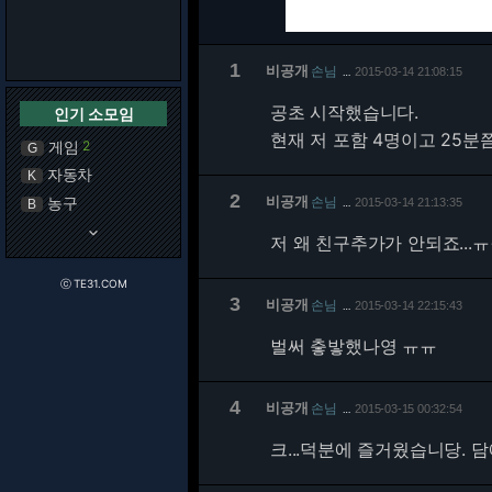
1
비공개
손님
2015-03-14 21:08:15
…
공초 시작했습니다.
인기 소모임
현재 저 포함 4명이고 25
게임
2
G
자동차
K
2
비공개
농구
손님
2015-03-14 21:13:35
B
…
keyboard_arrow_down
저 왜 친구추가가 안되죠...
ⓒ TE31.COM
3
비공개
손님
2015-03-14 22:15:43
…
벌써 춯밯했나영 ㅠㅠ
4
비공개
손님
2015-03-15 00:32:54
…
크...덕분에 즐거웠습니당. 