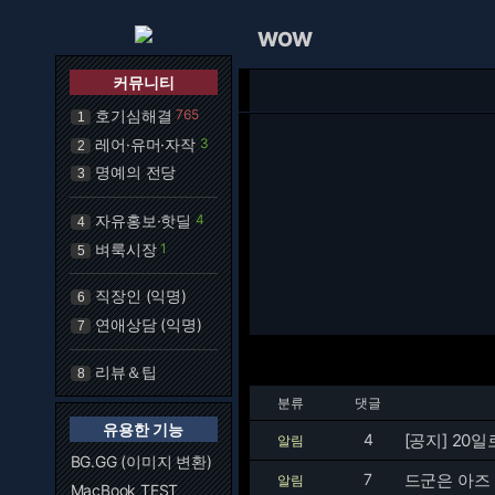
WOW
커뮤니티
호기심해결
765
1
레어·유머·자작
3
2
명예의 전당
3
자유홍보·핫딜
4
4
벼룩시장
1
5
직장인 (익명)
6
연애상담 (익명)
7
리뷰＆팁
8
분류
댓글
유용한 기능
4
[공지] 20일
알림
BG.GG (이미지 변환)
7
드군은 아즈
알림
MacBook TEST