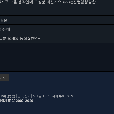
지금 탄공3,4지구 모을 생각인데 오실분 계신가요 =ㅅ=;;진행엄청잘합니다 셔틀해드려밥.
실분!!
하는데
실분 오세요 동접 2천명+
페이지
보취급방침
|
문의/신고
|
모바일 TE31
| 서버 부하 : 8.5%
 [알지롱] ⓒ 2002-2026