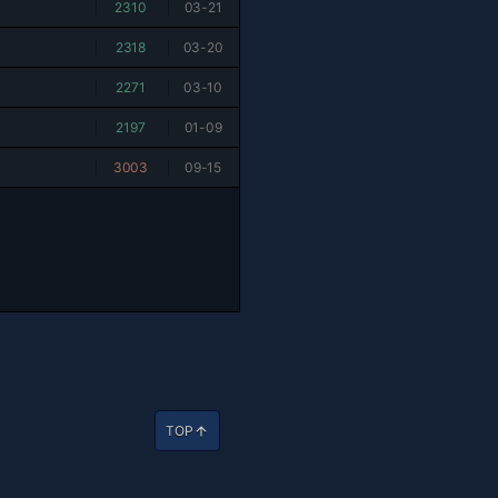
|
2310
|
03-21
|
2318
|
03-20
|
2271
|
03-10
|
2197
|
01-09
|
3003
|
09-15
TOP
arrow_upward