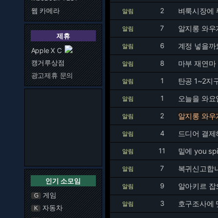
웹 카메라
2
벼룩시장에 
알림
7
알지롱 와우
알림
제휴
6
계정 넣을까
알림
Apple X C
캥거루상점
8
마부 재연마
알림
광고제휴 문의
1
탄공 1~2지
알림
1
오늘을 와요
알림
2
알지롱 와우
알림
4
드디어 결제
알림
11
밑에 you sp
알림
7
복귀신고합
알림
인기 소모임
9
알아키르 잡
알림
게임
G
3
호구조사에 
알림
자동차
K