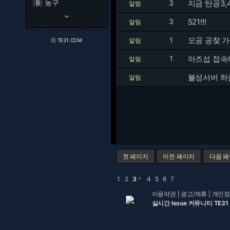
농구
3
B
알림
keyboard_arrow_down
3
521!!!
알림
1
오공 공찾 가
알림
ⓒ TE31.COM
1
아즈섭 접속
알림
불성서버 하
알림
첫 페이지
이전 페이지
다음 
1
2
3
＊
4
5
6
7
이용약관
|
광고/제휴
|
개인정
실시간 Issue 커뮤니티 TE31