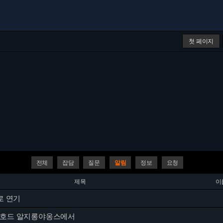
첫 페이지
전체
잡담
질문
알림
정보
요청
제목
이
로 연기
 호드 알지롱야옹스에서