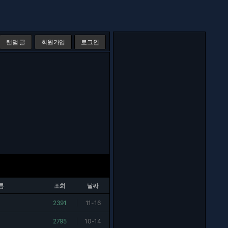
랜덤 글
회원가입
로그인
름
조회
날짜
|
2391
|
11-16
|
2795
|
10-14