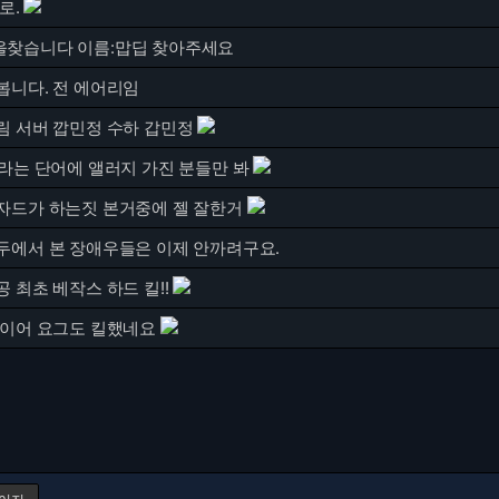
로.
찾습니다 이름:맙딥 찾아주세요
봅니다. 전 에어리임
림 서버 깝민정 수하 갑민정
라는 단어에 앨러지 가진 분들만 봐
자드가 하는짓 본거중에 젤 잘한거
두에서 본 장애우들은 이제 안까려구요.
 최초 베작스 하드 킬!!
 이어 요그도 킬했네요