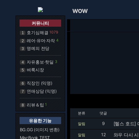
WOW
커뮤니티
호기심해결
1079
1
레어·유머·자작
4
2
명예의 전당
3
자유홍보·핫딜
3
4
벼룩시장
5
직장인 (익명)
6
연애상담 (익명)
7
리뷰＆팁
1
8
분류
댓글
유용한 기능
9
[헬스 호드]
알림
BG.GG (이미지 변환)
12
와우 다시 
알림
MacBook TEST