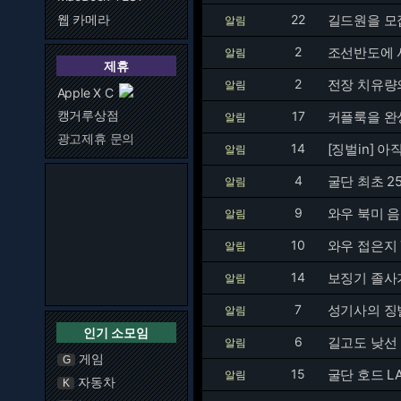
웹 카메라
22
길드원을 모
알림
2
조선반도에 
알림
제휴
2
전장 치유량
알림
Apple X C
캥거루상점
17
커플룩을 완
알림
광고제휴 문의
14
[징벌in] 
알림
4
굴단 최초 2
알림
9
와우 북미 음
알림
10
와우 접은지 
알림
14
보징기 졸사
알림
7
성기사의 징
알림
인기 소모임
6
길고도 낮선 길
알림
게임
G
15
굴단 호드 L
알림
자동차
K