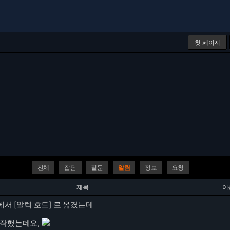
첫 페이지
전체
잡담
질문
알림
정보
요청
제목
이
 에서 [알렉 호드] 로 옮겼는데
시작했는데요,