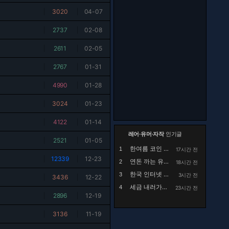
|
3020
|
04-07
|
2737
|
02-08
|
2611
|
02-05
|
2767
|
01-31
|
4990
|
01-28
|
3024
|
01-23
|
4122
|
01-14
레어·유머·자작
인기글
|
2521
|
01-05
한여름 코인 세탁소에서 목격했던 사건.manhwa
1
17시간 전
|
12339
|
12-23
연돈 까는 유튜브 댓글
2
18시간 전
한국 인터넷 검열 근황.jpg
3
3시간 전
|
3436
|
12-22
세금 내러가는 유재석 출연 유튜브에 달린 국세청 ...
4
23시간 전
|
2896
|
12-19
|
3136
|
11-19