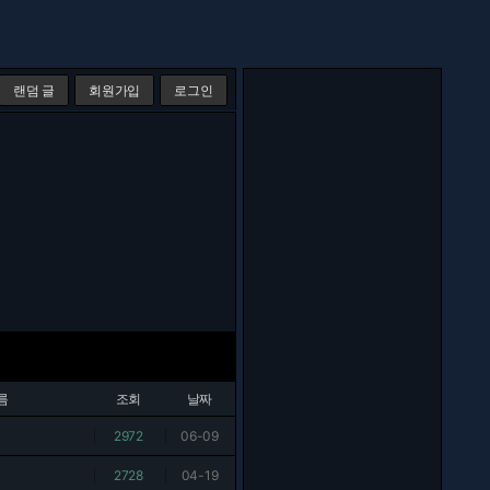
랜덤 글
회원가입
로그인
름
조회
날짜
|
2972
|
06-09
|
2728
|
04-19