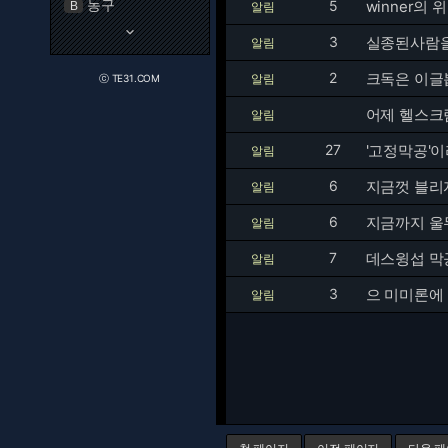
농구
5
winner의 위
B
알림
keyboard_arrow_down
3
실종된사람을
알림
2
크독은 이글
알림
ⓒ TE31.COM
어제 헬스크
알림
27
'고정막공'이
알림
6
지금껏 블리
알림
6
지금까지 울
알림
7
데스윙섭 막공
알림
3
으 미미론에
알림