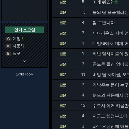
5
이게 뭐죠?
질문

13
불의 땅 솔플할라는
질문
4
짤 구합니다
질문
인기 소모임
3
세나리우스 서버 언
질문
게임
1
G
1
데빌UI에서 대체 
질문
자동차
K
농구
1
화법 딜사이클이 
B
질문
keyboard_arrow_down
3
곰드루 돌진 없어졌
질문
11
비법 딜 사이클, 오
질문
ⓒ TE31.COM
2
가방주는 몹이 누구누
질문
4
분노의 관문에서 
질문
13
수도사 이거 키울
질문
4
지금도 렙업부스터
질문
3
와우 오랜만에 해
질문