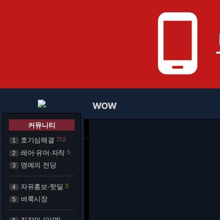
phone_android
WOW
커뮤니티
호기심해결
712
1
레어·유머·자작
5
2
명예의 전당
3
자유홍보·핫딜
3
4
벼룩시장
5
직장인 (익명)