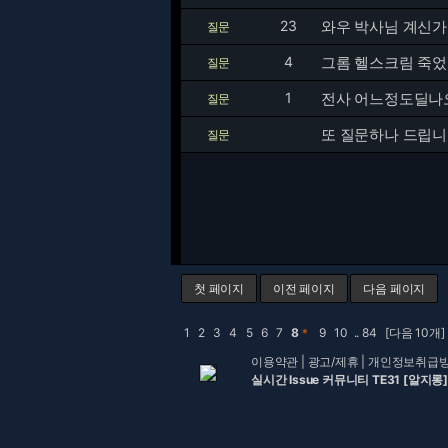
23
와우 박사님 계신가
질문
4
그롬 헬스크림 죽
질문
1
전사 어느정도딜나
질문
또 질문하나 드립니
질문
첫 페이지
이전 페이지
다음 페이지
1
2
3
4
5
6
7
8
＊
9
10
..
84
[다음 10개]
이용약관
|
광고/제휴
|
개인정보취급
실시간 Issue 커뮤니티 TE31 [알지롱]