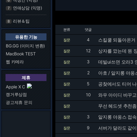
6
연애상담 (익명)
7
리뷰＆팁
8
분류
댓글
유용한 기능
4
스킬쿨 되돌아온거
질문
BG.GG (이미지 변환)
12
상자를 깠는데 뭔 장
질문
MacBook TEST
웹 카메라
3
데빌ui쓰면 오라3
질문
2
아호 / 알지롱 야옹
질문
제휴
5
공찾에서도 티어 
질문
Apple X C
캥거루상점
10
와우 아이디 바꾸고
질문
광고제휴 문의
무선 헤드셋 추천좀
질문
3
알지롱 야옹스 접속
질문
9
서버가 달라도 같이
질문