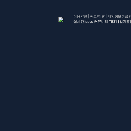
이용약관
|
광고/제휴
|
개인정보취급
실시간 Issue 커뮤니티 TE31 [알지롱]