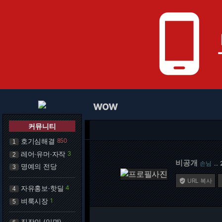
phone_android
WOW
커뮤니티
호기심해결
850
1
레어·유머·자작
3
2
비공개
손님
…
명예의 전당
3
URL 복사

자유홍보·핫딜
4
4
벼룩시장
1
5
직장인 (익명)