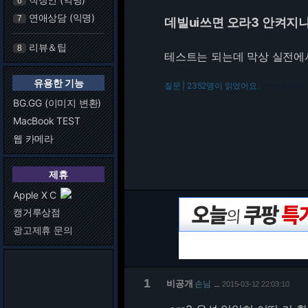
6
연애상담 (익명)
7
데빌ui쓰면 오라3 안켜지
리뷰＆팁
8
테스트는 되는데 막상 실전에서
유용한 기능
질문 | 2352명이 읽었어요.
216.73.216.109
BG.GG (이미지 변환)
MacBook TEST
웹 카메라
제휴
Apple X C
캥거루상점
광고제휴 문의
1
비공개
손님
2015-03-12 22:03:10
…