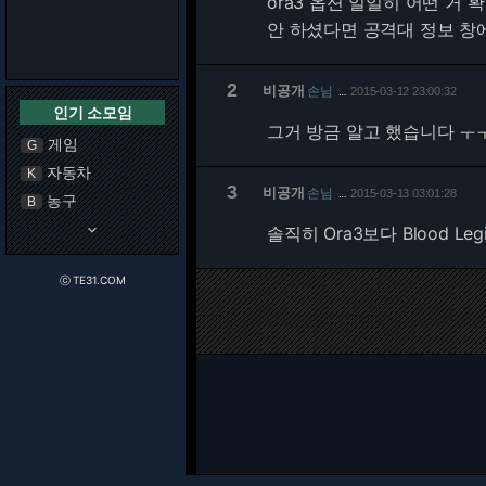
ora3 옵션 일일히 어떤 
안 하셨다면 공격대 정보 창
2
비공개
손님
2015-03-12 23:00:32
…
인기 소모임
그거 방금 알고 했습니다 ㅜ
게임
G
자동차
K
3
비공개
손님
2015-03-13 03:01:28
…
농구
B
keyboard_arrow_down
솔직히 Ora3보다 Blood Le
ⓒ TE31.COM