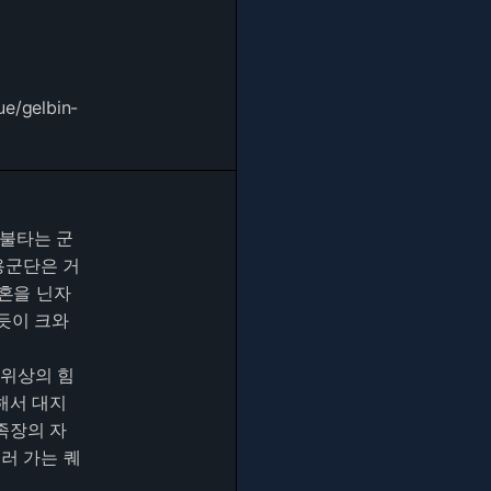
ue/gelbin-
 불타는 군
용군단은 거
영혼을 닌자
듯이 크와
 위상의 힘
해서 대지
족장의 자
러 가는 퀘