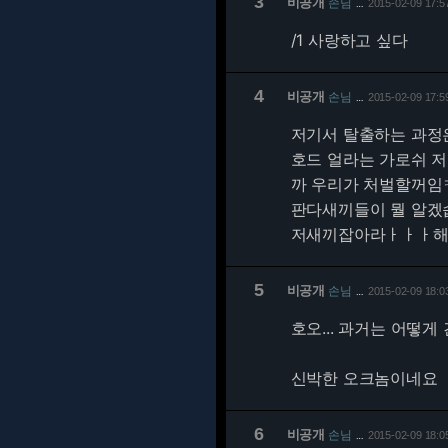
3
비공개
손님
2015-02-09 17:5
…
/1 사랑하고 싶다
4
비공개
손님
2015-02-09 17:5
…
저기서 탈출하는 과정
호드 얼라는 가로쉬 저
까 우리가 처벌할꺼임
판다새끼들이 뭘 알겠습
저새끼잡아라ㅏㅏㅏ해
5
비공개
손님
2015-02-09 18:0
…
호오... 과거는 어떻게 
신박한 오크놈이네요
6
비공개
손님
2015-02-09 18:0
…