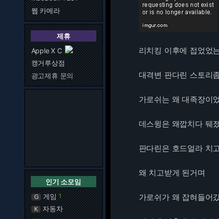
웹 카메라
제휴
리치킹 이후에 접었었
Apple X C
캥거루상점
대격변 판다린 스토리좀
광고제휴 문의
가로쉬는 왜 대족장이
데스윙은 왜깝치다 뒈
판다린은 호드얼라 치
왜 치고받게 된거며
인기 소모임
게임
1
가로쉬가 왜 잡혀들어
G
자동차
K