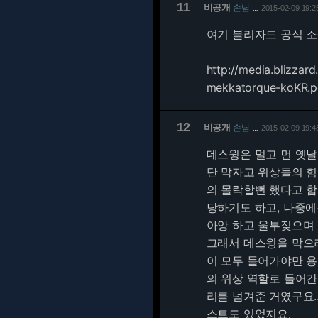
11
비공개
손님
2015-02-09 19:2
…
여기 블리자드 공식 
http://media.blizzar
mekkatorque-koKR.p
12
비공개
손님
2015-02-09 19:4
…
데스윙은 멀고 먼 옛
단 막자고 위상들의 힘
의 몰락할뻔 했다고 합
당하기도 하고, 나중에
아앙 하고 울부짖으며
그래서 데스윙을 막으
이 모두 들어가야만 용
의 위상 역할로 들어간
리를 넘겨준 거였구요.
스트도 있었지요.