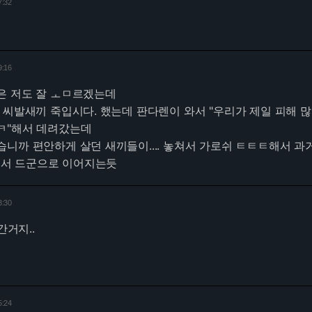
7:32
9:16
은 저도 잘 ㅗㅁ르겠는데
 씨발새끼 죽입시다. 했는데 판다렌이 와서 "우리가 제일 피해 
ㅋ"해서 데려갔는데
니까 편안하게 살던 새끼들이.... 놓쳐서 가로쉬 ㅌㅌㅌ해서 과
서 드군으로 이어지는듯
3:30
간거지..
5:24