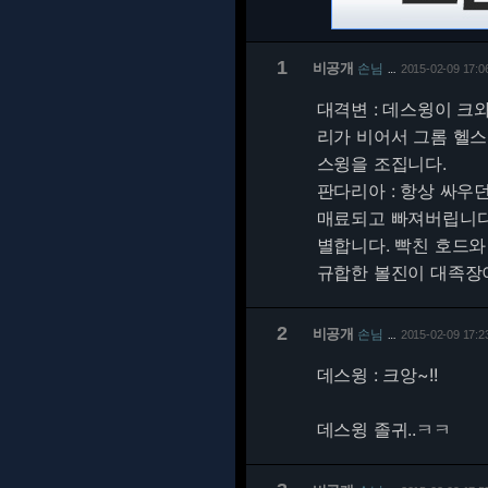
1
비공개
손님
2015-02-09 17:0
…
대격변 : 데스윙이 크
리가 비어서 그롬 헬
스윙을 조집니다.
판다리아 : 항상 싸우
매료되고 빠져버립니다.
별합니다. 빡친 호드
규합한 볼진이 대족장
2
비공개
손님
2015-02-09 17:2
…
데스윙 : 크앙~!!
데스윙 졸귀..ㅋㅋ