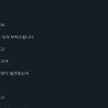
는데
 요약 부탁드립니다.
었고
졌으며
고받다 발견됬는데
갔고