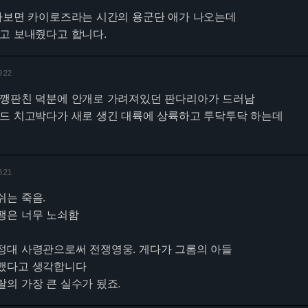
하다보면 카이로즈라는 시간의 용군단 애가 나오는데
고 보내줬다고 합니다.
9:22
 깽판친 덕분에 안개로 가려져있던 판다리아가 드러남
호드 치고박다가 새로 생긴 대륙에 상륙하고 투닥투닥 하는데
6:21
쉬는 죽음.
팽은 너무 노쇠함
정대 사령관으로써 전쟁영웅. 게다가 그롬의 아들
했다고 생각합니다
의 가장 큰 실수가 됬죠.