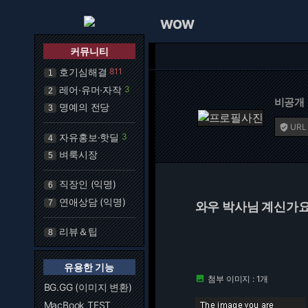
WOW
커뮤니티
호기심해결
811
1
레어·유머·자작
3
2
비공개
명예의 전당
3
URL

자유홍보·핫딜
3
4
벼룩시장
5
직장인 (익명)
6
연애상담 (익명)
7
와우 박사님 계신가요
리뷰＆팁
8
유용한 기능
첨부 이미지 : 1개

BG.GG (이미지 변환)
MacBook TEST