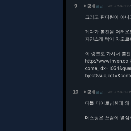
9
비공개
손님
2015-02-09 18:5
…
그리고 판다린이 아니고
게다가 볼진을 더러운
자연스래 빢이 차오르는
이 링크로 가셔서 볼진
http://www.inven.co
come_idx=1054&que
bject&subject=&co
10
비공개
손님
2015-02-09 19:1
…
다들 마이토님한테 왜
데스윙은 쓰랄이 열심