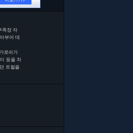
부족장 자
쏟아부어 데
 가로쉬가
이 등을 차
이던 트럴을