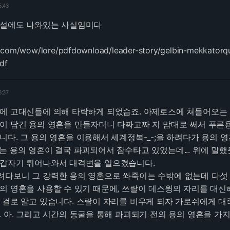
5:43
소설에도 나와있는 사실임미다
d.com/wow/lore/pdfdownload/leader-story/gelbin-mekkatorq
df
8:37
날에 고대신들에 의해 타락하게 되었습죠. 아제로스에 쳐들어오는
이 담긴 용의 영혼을 만들자더니 다짜고짜 지 맘대로 써서 푸른
니다. 그 용의 영혼을 이용해서 세계정복-_-;을 하려다가 용의 
는 용의 영혼이 결국 파괴되어서 잠수타고 있었는데... 위에 말했
 갑자기 튀어나와서 대격변을 일으켰습니다.
려다보니 그 강력한 용의 영혼으로 쏴죽이는 수밖에 없는데 다섯
의 영혼을 사용할 수 있기 때문에, 쓰랄이 데스윙의 자리를 대신
 걸로 알고 있습니다. 스랄이 자리를 비우게 되자 가로쉬에게 대
. 아. 그리고 시간의 동굴을 통해 파괴되기 전의 용의 영혼을 가지