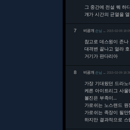
그 중간에 전설 퀘 
걔가 시간의 균열을 열
7
비공개
손님
2015-02-09 18:0
…
참고로 데스윙이 존나
대격변 끝나고 얼라 
거기가 판다리아
8
비공개
손님
2015-02-09 18:3
…
가장 기대됬던 드라노
케른 아이트리그 사울
볼진은 부족이...
가로쉬는 노스랜드 원
가로쉬는 족장이 될만
하지만 결과적으로 스랄