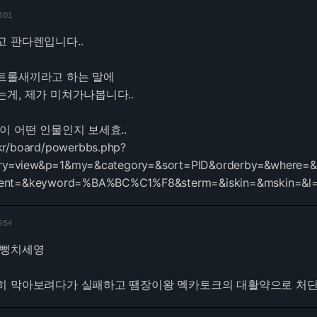
3:01
 판다렌입니다..
트롤새끼라고 하는 말에
게, 제가 미쳐가나봅니다..
이 어떤 인물인지 보세효..
.kr/board/powerbbs.php?
ry=view&p=1&my=&category=&sort=PID&orderby=&where=
ntent=&keyword=%BA%BC%C1%F8&sterm=&iskin=&mskin=&l
9:54
 뻥치세영
히 막아보려다가 실패하고 땜장이왕 멕카토크의 대활약으로 처