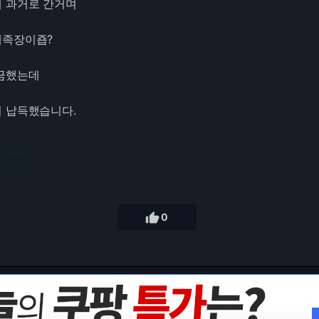
 과거로 간거며
대족장이죱?
궁금했는데
 납득했습니다.
3.217.145

0