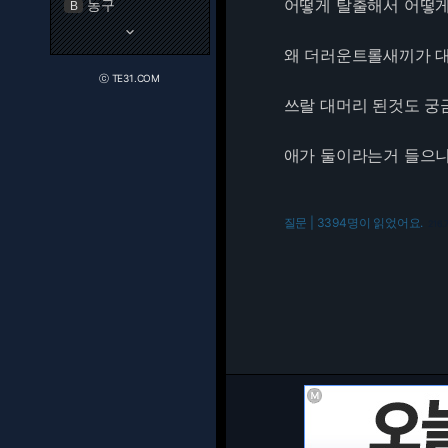
어떻게 탈출해서 어떻게
농구
B
keyboard_arrow_down
왜 더러운트롤새끼가 
ⓒ TE31.COM
쓰랄 대머리 된것도 
애가 둘이라는거 들으니
질문 | 3394명이 읽었어요.
216.7