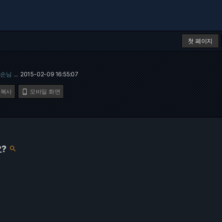
첫 페이지
손님
2015-02-09 16:55:07
…
 복사
모바일 화면

?
