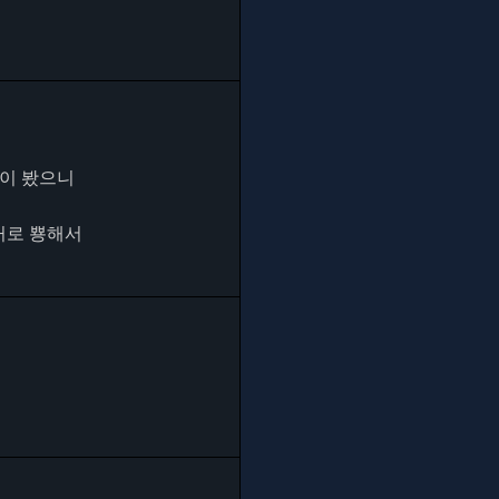
많이 봤으니
거로 뿅해서