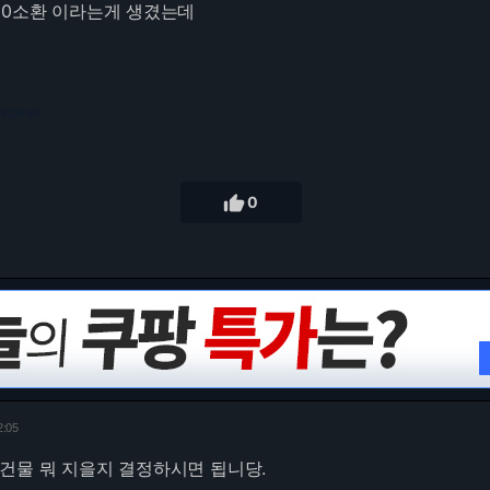
00소환 이라는게 생겼는데
73.216.63

0
2:05
건물 뭐 지을지 결정하시면 됩니당.