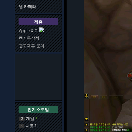
웹 카메라
제휴
Apple X C
캥거루상점
광고제휴 문의
인기 소모임
게임
1
G
자동차
K