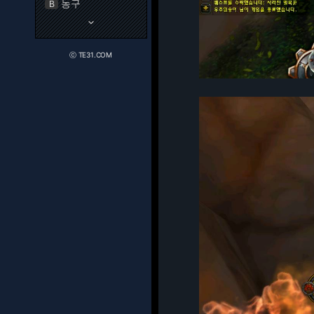
농구
B
keyboard_arrow_down
ⓒ TE31.COM