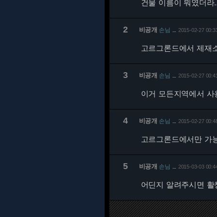
건물 이름이 뭐였더라.
2
비공개
손님
2015-02-27 00:3
…
고르그론드에서 제재소
3
비공개
손님
2015-02-27 00:4
…
이거 모든지역에서 사
4
비공개
손님
2015-02-27 00:4
…
고르그론드에서만 가
5
비공개
손님
2015-03-03 00:4
…
어딘지 알려주시면 활