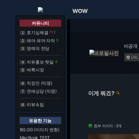
WOW
커뮤니티
호기심해결
712
1
레어·유머·자작
5
2
비공개
명예의 전당
3
URL

자유홍보·핫딜
3
4
벼룩시장
5
직장인 (익명)
6
연애상담 (익명)
7
이게 뭐죠?

리뷰＆팁
8
유용한 기능
첨부 이미지 : 3개

BG.GG (이미지 변환)
MacBook TEST