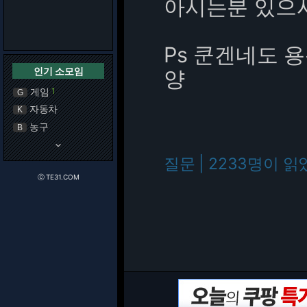
아시는분 있으
Ps 쿤겐네도 
인기 소모임
양
게임
1
G
자동차
K
농구
B
keyboard_arrow_down
질문 | 2233명이 읽
ⓒ TE31.COM