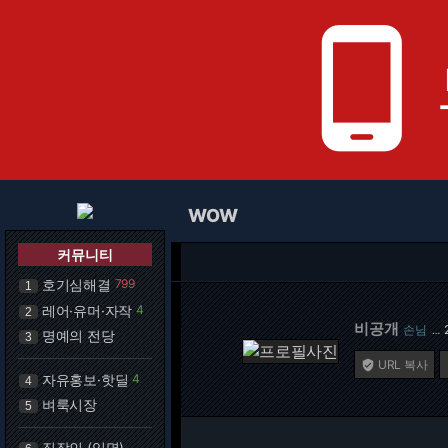
phone_android
WOW
커뮤니티
호기심해결
799
1
레어·유머·자작
4
2
비공개
손님
…
명예의 전당
3
URL 복사

자유홍보·핫딜
4
4
벼룩시장
5
직장인 (익명)