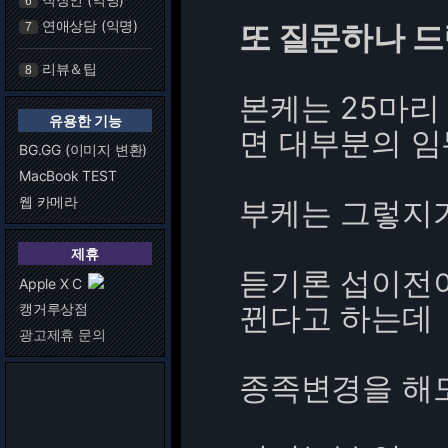
6
연애상담 (익명)
또 질문하나 드
7
리뷰＆팁
8
본케는 25마리
유용한 기능
면 대부분의 임
BG.GG (이미지 변환)
MacBook TEST
웹 카메라
부케는 그렇지가
제휴
듣기론 섭이전
Apple X C
뀐다고 하는데
캥거루상점
광고제휴 문의
종족변경을 해