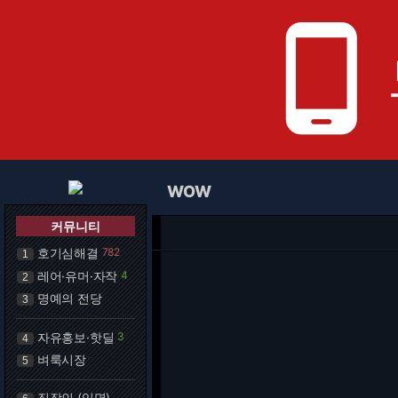
phone_android
WOW
커뮤니티
호기심해결
782
1
레어·유머·자작
4
2
명예의 전당
3
자유홍보·핫딜
3
4
벼룩시장
5
직장인 (익명)