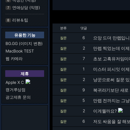
6
연애상담 (익명)
7
리뷰＆팁
8
분류
댓글
유용한 기능
6
으앙 드뎌 만렙입니다
질문
BG.GG (이미지 변환)
2
만렙 찍었는데 이제
질문
MacBook TEST
웹 카메라
7
초보 고흑유저임미
질문
1
미스터 피시잇 이제
질문
제휴
2
냥꾼으로써 질문 있습
질문
Apple X C
캥거루상점
9
복귀라기보단 새로
질문
광고제휴 문의
5
만랩 전까지는 그냥
질문
2
이게뭘까요?
질문
6
저도 싸움을 잘 해
질문