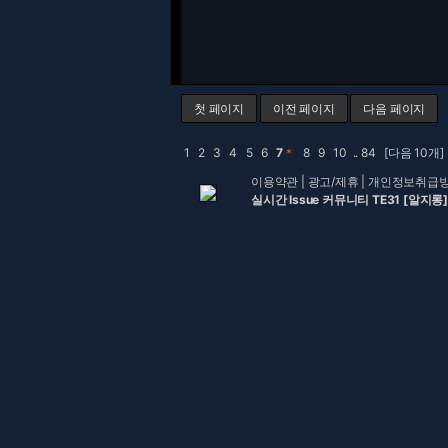
첫 페이지
이전 페이지
다음 페이지
1
2
3
4
5
6
7
＊
8
9
10
..
84
[다음 10개]
이용약관
|
광고/제휴
|
개인정보취급
실시간 Issue 커뮤니티 TE31 [알지롱]