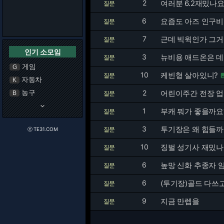
2
여러분 6.2재밌나요
질문
6
요즘도 아즈 인구비율
질문
7
근데 빅윅인가 그거
질문
인기 소모임
3
뉴비용 애드온은 데
질문
게임
G
10
케빈형 살아있니?
질문
자동차
K
농구
2
어린이주간 전장 업
B
질문
keyboard_arrow_down
1
부캐 뭐가 좋을까요
질문
3
투기장은 왜 힘들
질문
ⓒ TE31.COM
10
징벌 성기사 재밌나
질문
6
높망 신화 추종자 
질문
6
(투기장)골드 다쓰
질문
9
지금 만렙을
질문