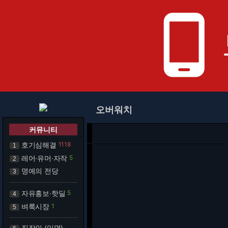
phone_android
오버워치
커뮤니티
호기심해결
1118
1
레어·유머·자작
5
2
명예의 전당
3
자유홍보·핫딜
5
4
벼룩시장
1
5
직장인 (익명)