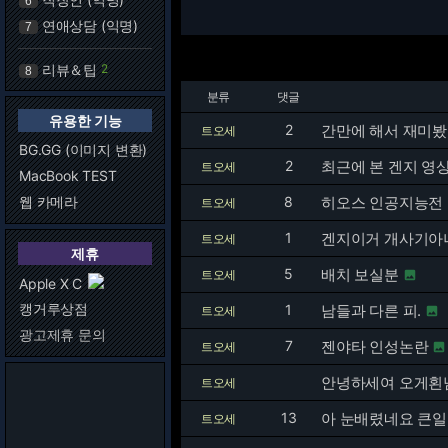
6
연애상담 (익명)
7
리뷰＆팁
2
8
분류
댓글
유용한 기능
2
간만에 해서 재미봤
트오세
BG.GG (이미지 변환)
2
최근에 본 겐지 영
트오세
MacBook TEST
웹 카메라
8
히오스 인공지능전 
트오세
1
겐지이거 개사기아
트오세
제휴
5
배치 보실분
트오세

Apple X C
캥거루상점
1
남들과 다른 피.
트오세

광고제휴 문의
7
젠야타 인성논란
트오세

안녕하세여 오게횐님덜
트오세
13
아 눈배렸네요 큰
트오세