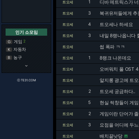
1
디바 메트릭스가 너
트오세
3
복귀유저들에게 추
트오세
4
트오세나 하세요
트오세
인기 소모임
3
내일 8랭나옵니다 
트오세
게임
2
G
썹 폭파 ㅋㅋ
트오세
자동차
K
농구
1
8랭크 나온데요
B
트오세
keyboard_arrow_down
오버워치 풀 OST 
트오세
알지롱 광고에 트오세
트오세
ⓒ TE31.COM
2
트오세 궁금하다..
트오세
5
현실 썩창들이 게임
트오세
2
게임이란 단어가 졸
트오세
3
요점을 어디에 두느
트오세
배치끝낫당
트오세
