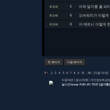
5
어제 알지롱 풀 파
트오세
6
오버워치가 이렇게 흥
트오세
8
아 메르시 이렇게 
트오세
첫 페이지
다음 페이지
1
＊
2
3
4
5
6
7
8
9
10
..
90
[다음 10개]
이용약관
|
광고/제휴
|
개인정보취급
실시간 Issue 커뮤니티 TE31 [알지롱]