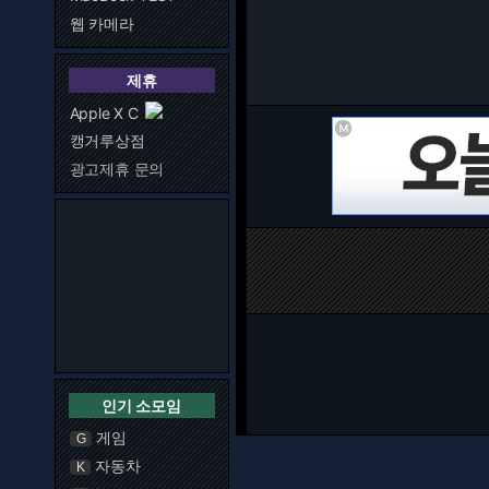
웹 카메라
제휴
Apple X C
캥거루상점
광고제휴 문의
인기 소모임
게임
G
자동차
K