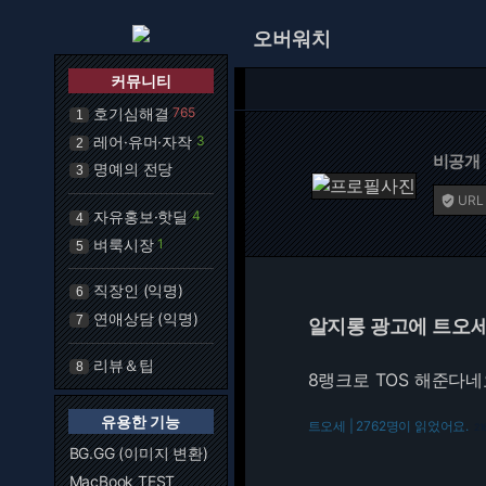
오버워치
커뮤니티
호기심해결
765
1
레어·유머·자작
3
2
비공개
명예의 전당
3
URL

자유홍보·핫딜
4
4
벼룩시장
1
5
직장인 (익명)
6
연애상담 (익명)
7
알지롱 광고에 트오세가
리뷰＆팁
8
8랭크로 TOS 해준다네요
유용한 기능
트오세 | 2762명이 읽었어요.
21
BG.GG (이미지 변환)
MacBook TEST