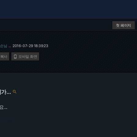
첫 페이지
손님
2016-07-29 18:39:23
…
 복사
모바일 화면

...

...
6.73.216.183