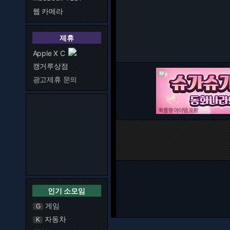
웹 카메라
제휴
Apple X C
캥거루상점
광고제휴 문의
인기 소모임
게임
G
자동차
K