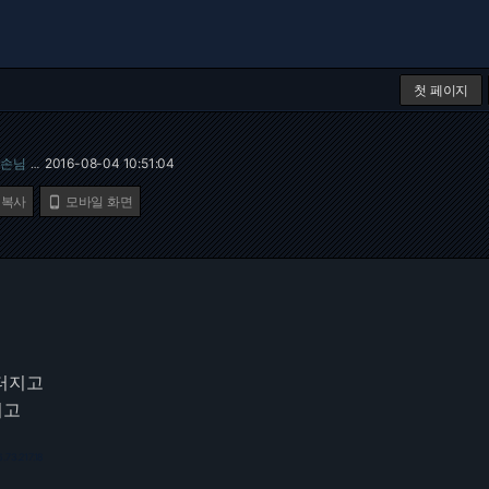
첫 페이지
손님
2016-08-04 10:51:04
…
 복사
모바일 화면

터지고
리고
6.73.217.18