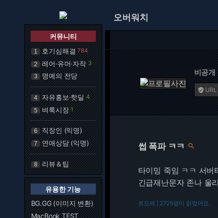
오버워치
커뮤니티
호기심해결
784
1
레어·유머·자작
3
2
비공개
명예의 전당
3
URL

자유홍보·핫딜
4
4
벼룩시장
1
5
직장인 (익명)
6
연애상담 (익명)
7
썹 폭파 ㅋㅋ

리뷰＆팁
8
타이밍 죽임 ㅋㅋ 서버
긴급재난문자 존나 울
유용한 기능
BG.GG (이미지 변환)
트오세 | 2725명이 읽었어요.
21
MacBook TEST