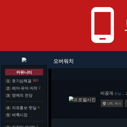
phone_android
오버워치
커뮤니티
호기심해결
980
1
레어·유머·자작
2
2
비공개
손님
…
명예의 전당
3
URL 복사

자유홍보·핫딜
4
4
벼룩시장
5
2