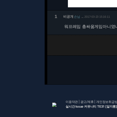
1
비공개
손님
2017-03-23 15:16:11
…
워프레임 총싸움게임아니였
이용약관
|
광고/제휴
|
개인정보취급
실시간 Issue 커뮤니티 TE31 [알지롱]