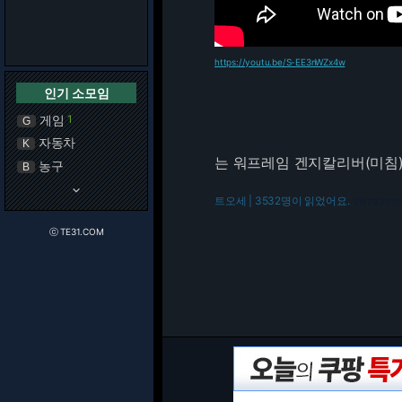
https://youtu.be/S-EE3nWZx4w
인기 소모임
게임
1
G
자동차
K
는 워프레임 겐지칼리버(미침
농구
B
keyboard_arrow_down
트오세 | 3532명이 읽었어요.
216.73.217.10
ⓒ TE31.COM