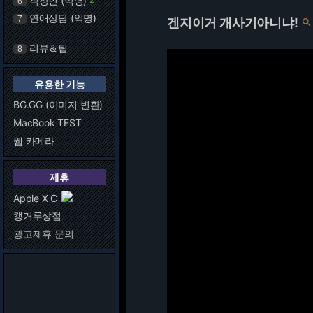
직장인 (익명)
6
연애상담 (익명)
7
겐지이거 개사기아니냐!

리뷰＆팁
8
유용한 기능
BG.GG (이미지 변환)
MacBook TEST
웹 카메라
제휴
Apple X C
캥거루상점
광고제휴 문의