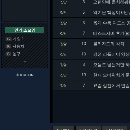
3
오랜만에 옵치해봤
잡담
5
역겨운 핵쟁이 6인큐,.,
잡담
3
옵게 수동 디도스 공
잡담
인기 소모임
7
테스트서버 후기(펌
잡담
게임
1
G
10
블리자드의 착각
잡담
자동차
K
농구
10
경쟁 리플레이 영상
B
잡담
keyboard_arrow_down
3
오늘도 남는거만 
잡담
13
현재 오버워치의 
잡담
ⓒ TE31.COM
7
요즘 실전에서 연
잡담