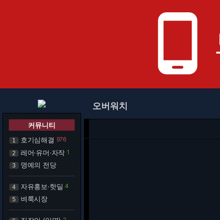
phone_android
오버워치
커뮤니티
호기심해결
976
1
레어·유머·자작
1
2
명예의 전당
3
자유홍보·핫딜
4
4
벼룩시장
5
2