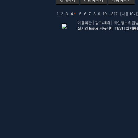
첫 페이지
이전 페이지
다음 페이지
1
2
3
4
＊
5
6
7
8
9
10
..
317
[다음 10개
이용약관
|
광고/제휴
|
개인정보취급
실시간 Issue 커뮤니티 TE31 [알지롱]