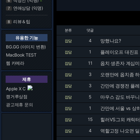
직장인 (익명)
6
연애상담 (익명)
7
리뷰＆팁
8
분류
댓글
유용한 기능
4
망했나요?
잡담
BG.GG (이미지 변환)
1
플레이오프 대진표
잡담
MacBook TEST
웹 카메라
11
옵치 생존자 계십미
잡담
3
오랜만에 옵치좀 
잡담
제휴
3
간만에 경쟁전 플레
잡담
Apple X C
캥거루상점
5
마우스 감도 바꾸
잡담
광고제휴 문의
1
간만에 서울 vs 
잡담
15
힐러VS그외 캐릭터
잡담
4
역할고정 나오면 딜
잡담