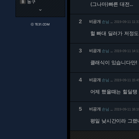
농구
B
(그나마)빠른 대전...
keyboard_arrow_down
2
비공개
손님
2019-09-11 11:3
…
ⓒ TE31.COM
헐 빠대 딜러가 저정도로
3
비공개
손님
2019-09-11 14:1
…
클래식이 있습니다만!
4
비공개
손님
2019-09-11 15:4
…
어제 했을때는 힐딜탱 전
5
비공개
손님
2019-09-11 16:1
…
평일 낮시간이라 그랬나