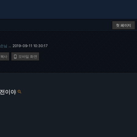
첫 페이지
손님
2019-09-11 10:30:17
…
 복사
모바일 화면

대전이야
