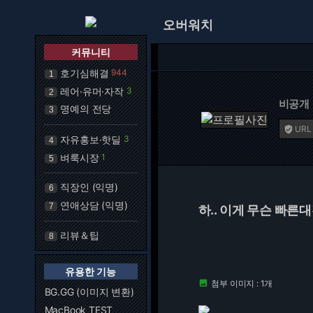
오버워치
커뮤니티
호기심해결
944
1
레어·유머·자작
3
2
비공개
명예의 전당
3
URL

자유홍보·핫딜
3
4
벼룩시장
1
5
직장인 (익명)
6
연애상담 (익명)
7
하.. 이게 무슨 빠른
리뷰＆팁
8
유용한 기능
첨부 이미지 : 1개

BG.GG (이미지 변환)
MacBook TEST