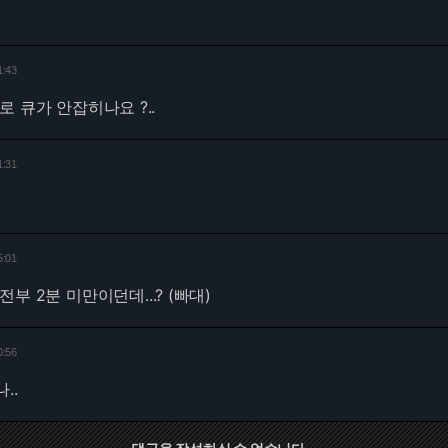
1:43
 큐가 안잡히나요 ?..
1:31
5:01
부 2분 미만이던데...? (빠대)
0:56
..