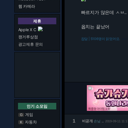
웹 카메라
빠르지가 않은데 ㅅㅂ..
제휴
옵치는 끝났어
Apple X C
캥거루상점
잡담 | 5106명이 읽었어요.
216.7
광고제휴 문의
인기 소모임
게임
G
1
비공개
손님
자동차
2019-09-11 11:1
…
K