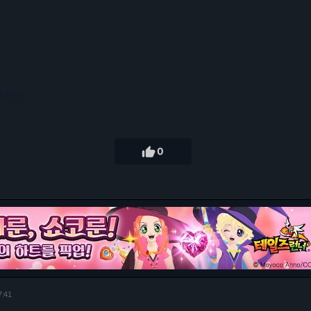
3.216.177

0
7:41