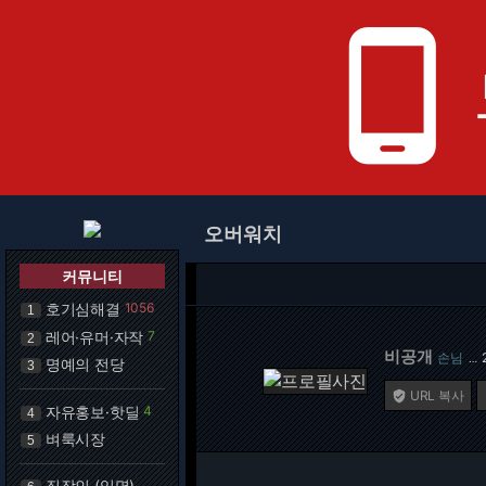
phone_android
오버워치
커뮤니티
호기심해결
1056
1
레어·유머·자작
7
2
비공개
손님
…
명예의 전당
3
URL 복사

자유홍보·핫딜
4
4
벼룩시장
5
직장인 (익명)