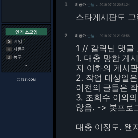
1
비공개
손님
2019-07-29 20:51:24
…
스타게시판도 그
인기 소모임
2
비공개
손님
2019-07-29 21:08:58
…
게임
2
G
1 // 갈릭님 댓
자동차
K
1. 대충 망한 게
농구
B
keyboard_arrow_down
지 이하의 게시판
2. 작업 대상일은 
ⓒ TE31.COM
이전의 글들은 작
3. 조회수 이외
않음. -> 봇프
대충 이정도. 왠지