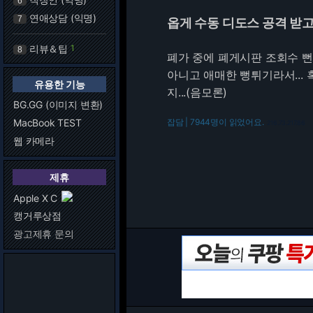
6
연애상담 (익명)
7
옵게 수동 디도스 공격 받고
리뷰＆팁
1
8
폐가 중에 폐게시판 조회수 뻔
아니고 애매한 뻥튀기라서...
유용한 기능
지...(음모론)
BG.GG (이미지 변환)
MacBook TEST
잡담 | 7944명이 읽었어요.
216.73.217.86
웹 카메라
제휴
Apple X C
캥거루상점
광고제휴 문의