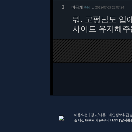
3
비공개
손님
2019-07-29 22:07:24
…
뭐. 고펑님도 입
사이트 유지해주
이용약관
|
광고/제휴
|
개인정보취급
실시간 Issue 커뮤니티 TE31 [알지롱]