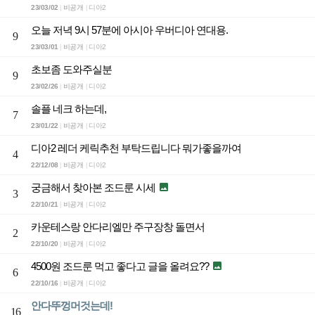
23/03/02
비공개
디아2
|
|
오늘 저녁 9시 57분에 아시아 우버디아 연대용.
9
23/03/01
비공개
디아2
|
|
초보좀 도와주실분
9
23/02/26
비공개
디아2
|
|
솔플 네크 하는데,
7
23/01/22
비공개
디아2
|
|
디아2 레더 케릭추천 부탁드립니다 뭐가좋을까여
4
22/12/08
비공개
디아2
|
|
궁금해서 찾아본 조드룬 시세

3
22/10/21
비공개
디아2
|
|
카운테스랑 안다리엘만 주구장창 돌면서
2
22/10/20
비공개
디아2
|
|
4500원 조드룬 먹고 좋다고 글을 올려요??

6
22/10/16
비공개
디아2
|
|
안다뚜껑머것는데!
16