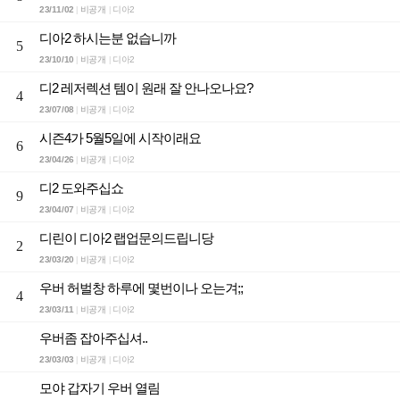
23/11/02
비공개
디아2
|
|
디아2 하시는분 없습니까
5
23/10/10
비공개
디아2
|
|
디2 레저렉션 템이 원래 잘 안나오나요?
4
23/07/08
비공개
디아2
|
|
시즌4가 5월5일에 시작이래요
6
23/04/26
비공개
디아2
|
|
디2 도와주십쇼
9
23/04/07
비공개
디아2
|
|
디린이 디아2 랩업문의드립니당
2
23/03/20
비공개
디아2
|
|
우버 허벌창 하루에 몇번이나 오는겨;;
4
23/03/11
비공개
디아2
|
|
우버좀 잡아주십셔..
23/03/03
비공개
디아2
|
|
모야 갑자기 우버 열림