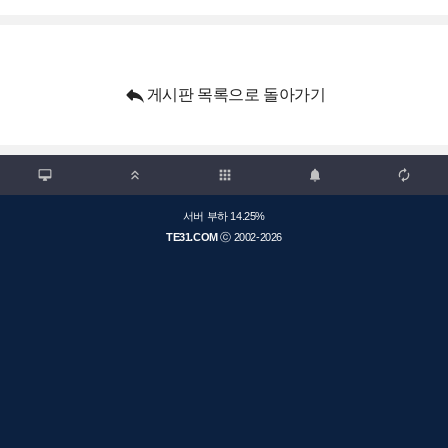

게시판 목록으로 돌아가기

apps



서버 부하 14.25%
TE31.COM
ⓒ 2002-2026