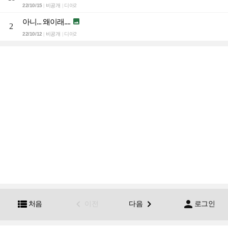
22/10/15
비공개
디아2
|
|
아니... 왜이래....

2
22/10/12
비공개
디아2
|
|




처음
이전
다음
로그인