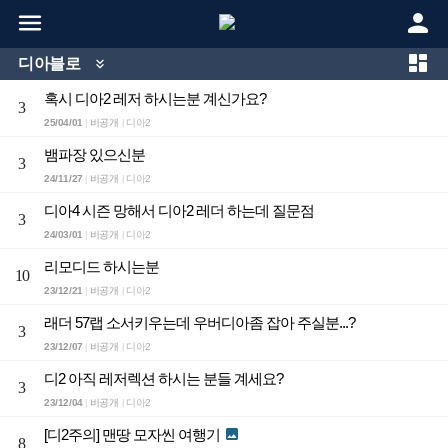



디아블로

혹시 디아2 레저 하시는분 계신가요?
3
25/04/01
비공개
디아2
|
|
뱀파장 있으신분
3
24/11/27
비공개
디아2
|
|
디아4 시즌 망해서 디아2 레더 하는데 질문점
3
24/03/01
비공개
디아2
|
|
리모디드 하시는분
10
23/12/21
비공개
디아2
|
|
래더 57랩 소서키우는데 우버디아좀 잡아 주실분...?
3
23/12/07
비공개
디아2
|
|
디2 아직 레저렉션 하시는 분들 계세요?
3
23/12/04
비공개
디아2
|
|
[디2주의] 맨땅 모자씬 여행기

8