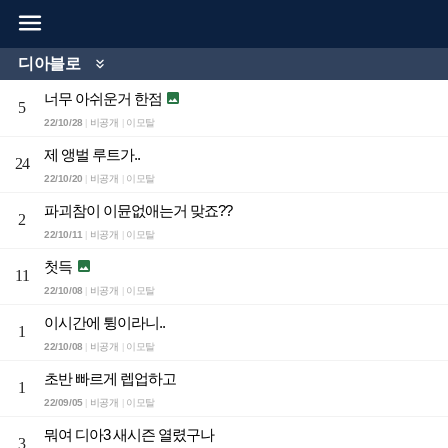

디아블로

너무 아쉬운거 한점

5
22/10/28
비공개
이모탈
|
|
제 앵벌 루트가..
24
22/10/20
비공개
이모탈
|
|
파괴참이 이뮨없애는거 맞죠??
2
22/10/11
비공개
이모탈
|
|
첫득

11
22/10/08
비공개
이모탈
|
|
이시간에 튕이라니..
1
22/10/08
비공개
이모탈
|
|
초반 빠르게 렙업하고
1
22/09/05
비공개
이모탈
|
|
뭐여 디아3 새시즌 열렸구나
3