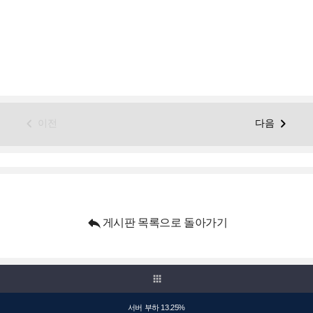


이전
다음

게시판 목록으로 돌아가기
apps
서버 부하 13.25%