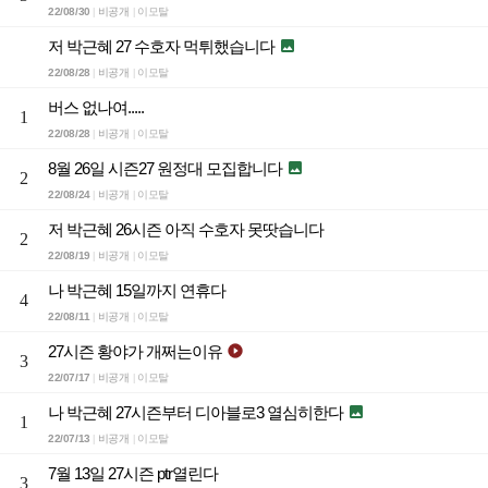
22/08/30
비공개
이모탈
|
|
저 박근혜 27 수호자 먹튀했습니다

22/08/28
비공개
이모탈
|
|
버스 없나여.....
1
22/08/28
비공개
이모탈
|
|
8월 26일 시즌27 원정대 모집합니다

2
22/08/24
비공개
이모탈
|
|
저 박근혜 26시즌 아직 수호자 못땃습니다
2
22/08/19
비공개
이모탈
|
|
나 박근혜 15일까지 연휴다
4
22/08/11
비공개
이모탈
|
|
27시즌 황야가 개쩌는이유

3
22/07/17
비공개
이모탈
|
|
나 박근혜 27시즌부터 디아블로3 열심히한다

1
22/07/13
비공개
이모탈
|
|
7월 13일 27시즌 ptr열린다
3