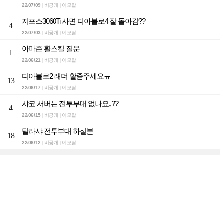
22/07/09
비공개
이모탈
|
|
지포스3060Ti 사면 디아블로4 잘 돌아감??
4
22/07/03
비공개
이모탈
|
|
아마존 활스킬 질문
1
22/06/21
비공개
이모탈
|
|
디아블로2 래더 활좀주세요ㅠ
13
22/06/17
비공개
이모탈
|
|
샤코 서버는 전투부대 없나요,,??
4
22/06/15
비공개
이모탈
|
|
탈라샤 전투부대 하실분
18
22/06/12
비공개
이모탈
|
|