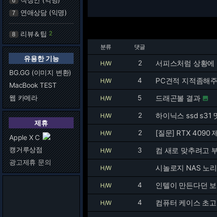
6
연애상담 (익명)
7
리뷰＆팁
2
8
분류
댓글
유용한 기능
2
H/W
BG.GG (이미지 변환)
4
PC견적 지적좀해
H/W
MacBook TEST
웹 카메라
5
드래곤볼 결과
H/W

2
하이닉스 ssd s3
H/W
제휴
2
[질문] RTX 40
H/W
Apple X C
캥거루상점
3
컴 새로 맞추려고 
H/W
광고제휴 문의
시놀로지 NAS 노
H/W
4
인텔이 만든다던 보
H/W
4
컴퓨터 케이스 초
H/W