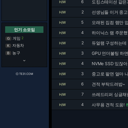
6
도킹스테이션 같은거
H/W
2
선생님들 이거 중고
H/W
5
오래된 집컴 램만 
H/W
인기 소모임
4
하이닉스 램 주문
H/W
게임
2
G
2
듀얼램 구성하는데 
H/W
자동차
K
농구
3
GPU 언더볼팅 하면
B
H/W
keyboard_arrow_down
4
NVMe SSD 있잖
H/W
3
중고로 팔면 얼마 
H/W
ⓒ TE31.COM
6
견적 부탁드려밥~
H/W
7
쓰레드리퍼 싱글채널
H/W
4
사무용 견적 도움!
H/W