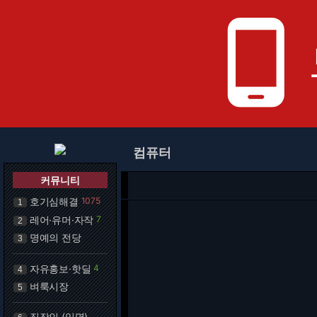
phone_android
컴퓨터
커뮤니티
호기심해결
1075
1
레어·유머·자작
7
2
명예의 전당
3
자유홍보·핫딜
4
4
벼룩시장
5
직장인 (익명)