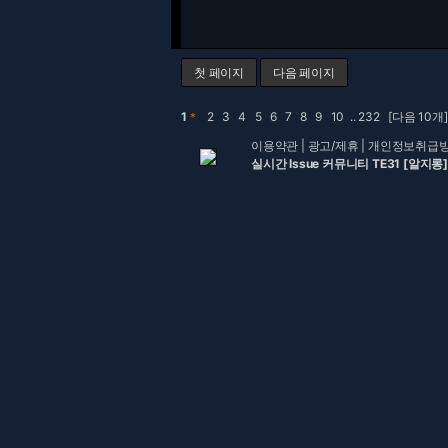
첫 페이지
다음 페이지
1
＊
2
3
4
5
6
7
8
9
10
..
232
[다음 10개]
이용약관
|
광고/제휴
|
개인정보취급
실시간 Issue 커뮤니티 TE31 [알지롱]