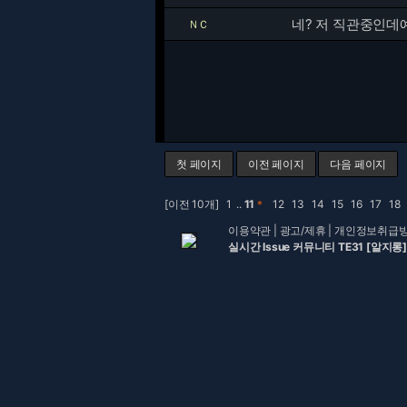
네? 저 직관중인데
ＮＣ
첫 페이지
이전 페이지
다음 페이지
[이전 10개]
1
..
11
＊
12
13
14
15
16
17
18
이용약관
|
광고/제휴
|
개인정보취급
실시간 Issue 커뮤니티 TE31 [알지롱]