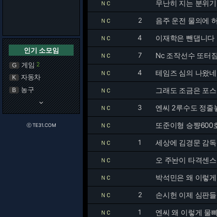
무난히 지는 분위기..
ＮＣ
2
음주 운전 물의에 
ＮＣ
4
이재학은 뺀댑니다
ＮＣ
인기 소모임
7
Nc 조작선수 또터
ＮＣ
게임
2
G
4
테임즈 심의 나왔
ＮＣ
자동차
K
농구
그래도 조금은 포스
B
ＮＣ
keyboard_arrow_down
3
엔씨 2루수도 정
ＮＣ
또준이형 승쨩600
ＮＣ
ⓒ TE31.COM
1
세상에 김경문 감
ＮＣ
오 주놘이 타격센스
ＮＣ
박석민은 왜 이렇게
ＮＣ
2
손시헌 이제 심판들
ＮＣ
1
엔씨 왜 이렇게 물
ＮＣ