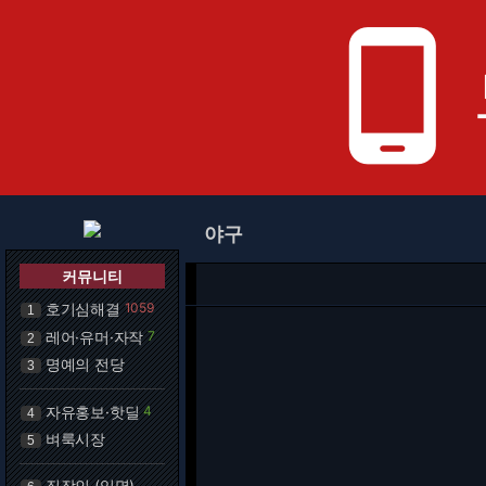
phone_android
야구
커뮤니티
호기심해결
1059
1
레어·유머·자작
7
2
명예의 전당
3
자유홍보·핫딜
4
4
벼룩시장
5
직장인 (익명)