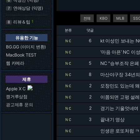
6
연애상담 (익명)
7
전체
KBO
MLB
SS
리뷰＆팁
1
8
분류
댓글
유용한 기능
6
kt 이성민 보내는 
ＮＣ
BG.GG (이미지 변환)
‘마음 아픈’ NC 이
ＮＣ
MacBook TEST
웹 카메라
5
NC "승부조작 은폐
ＮＣ
8
마산야구장 34년의
ＮＣ
제휴
2
모창민도 있는데 왜
ＮＣ
Apple X C
캥거루상점
2
이쯤되면 고펑 설레발
ＮＣ
광고제휴 문의
2
경기는 기울엇네여
ＮＣ
3
끝내기 영상
ＮＣ
ＮＣ