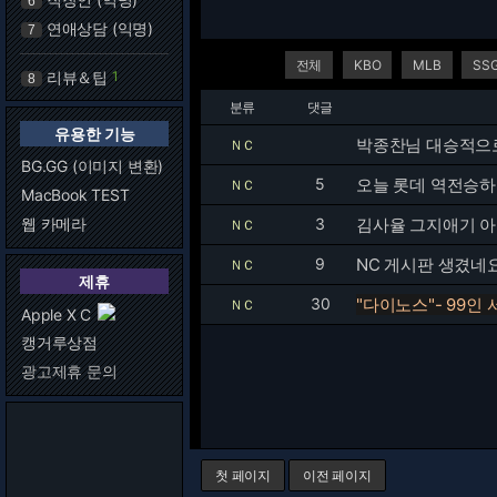
6
연애상담 (익명)
7
전체
KBO
MLB
SS
리뷰＆팁
1
8
분류
댓글
유용한 기능
박종찬님 대승적으로
ＮＣ
BG.GG (이미지 변환)
5
오늘 롯데 역전승하
ＮＣ
MacBook TEST
웹 카메라
3
김사율 그지애기 아오
ＮＣ
9
NC 게시판 생겼네
ＮＣ
제휴
30
"다이노스"- 99
ＮＣ
Apple X C
캥거루상점
광고제휴 문의
첫 페이지
이전 페이지