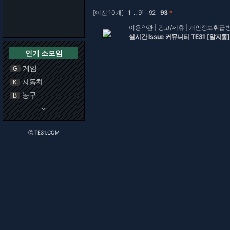
[이전 10개]
1
..
91
92
93
＊
이용약관
|
광고/제휴
|
개인정보취급
실시간 Issue 커뮤니티 TE31 [알지롱]
인기 소모임
게임
G
자동차
K
농구
B
keyboard_arrow_down
ⓒ TE31.COM