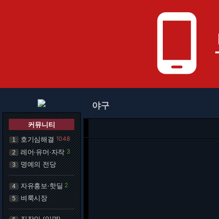
phone_android
야구
커뮤니티
호기심해결
1048
1
레어·유머·자작
3
2
명예의 전당
3
자유홍보·핫딜
2
4
벼룩시장
5
직장인 (익명)