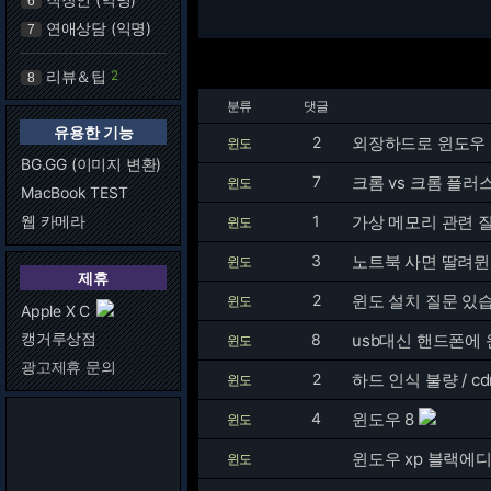
6
연애상담 (익명)
7
리뷰＆팁
2
8
분류
댓글
유용한 기능
2
외장하드로 윈도우 
윈도
BG.GG (이미지 변환)
7
크롬 vs 크롬 플러
윈도
MacBook TEST
웹 카메라
1
가상 메모리 관련 
윈도
3
윈도
제휴
2
윈도 설치 질문 있
윈도
Apple X C
캥거루상점
8
usb대신 핸드폰에
윈도
광고제휴 문의
2
하드 인식 불량 / c
윈도
4
윈도우 8
윈도
윈도우 xp 블랙에
윈도