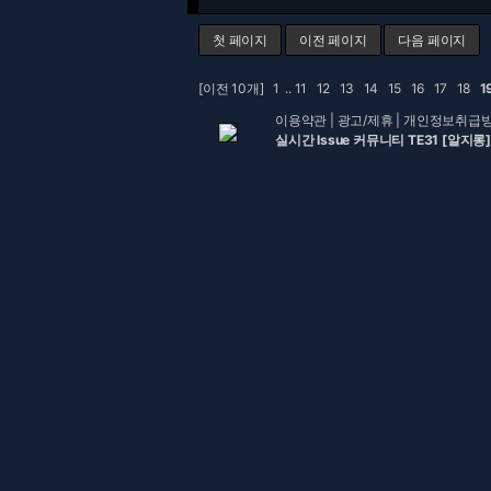
첫 페이지
이전 페이지
다음 페이지
[이전 10개]
1
..
11
12
13
14
15
16
17
18
1
이용약관
|
광고/제휴
|
개인정보취급
실시간 Issue 커뮤니티 TE31 [알지롱]