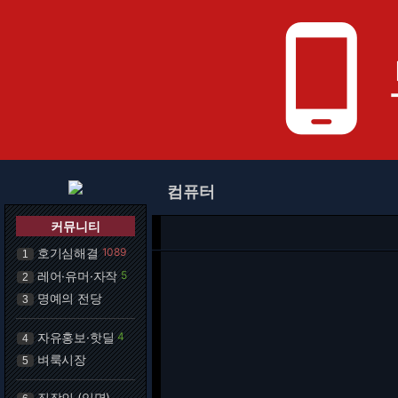
phone_android
컴퓨터
커뮤니티
호기심해결
1089
1
레어·유머·자작
5
2
명예의 전당
3
자유홍보·핫딜
4
4
벼룩시장
5
직장인 (익명)