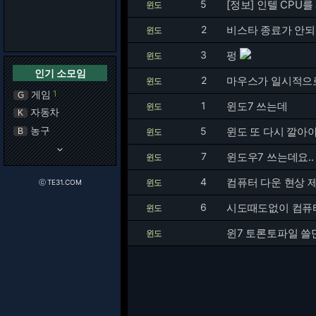
5
[정보] 인텔 CPU
윈도
2
비스타 종료가 안
윈도
3
펑
윈도
인기 소모임
2
마우스가 일시적으
윈도
게임
1
G
1
윈도7 쓰는데
윈도
자동차
K
농구
5
윈도 또 다시 깔아야
B
윈도
keyboard_arrow_down
7
윈도우7 쓰는데요.
윈도
4
컴퓨터 다운 현상 
윈도
ⓒ TE31.COM
6
시도때도없이 컴퓨
윈도
윈7 토론토파일 쓸
윈도