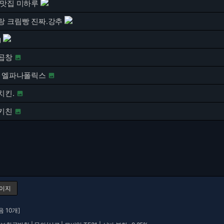
 맛집 미하루
랑 크림빵 진짜.강추
g
곱창

골 엘파나폴릭스

치킨.

키친

페이지
음 10개]