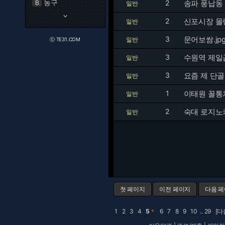
농구
2
송파 풍납동
B
일반
keyboard_arrow_down
2
신포시장 몰
일반
3
문어보쌈.jp
일반
ⓒ TE31.COM
3
수원역 제일
일반
3
요즘 제 단
일반
1
이태원 꼴통
일반
2
숙대 로지노
일반
첫 페이지
이전 페이지
다음 
1
2
3
4
5
＊
6
7
8
9
10
..
29
[다