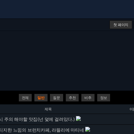
첫 페이지
전체
일반
질문
추천
비추
정보
제목
이
 주의 해야할 맛집(넌 덫에 걸려있다.)
티지한 느낌의 브런치카페, 라뜰리에 마티네