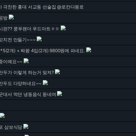
 극찬한 홍대 서교동 선술집 @로칸다몽로
공방
시판?? 쿵푸팬더 푸드아트ㅎㅎ
꼬치전 만들기~~~
*5(2개) + 짜왕 4입(2개) 9800원에 파네요.
중이예요~~
만두가 이렇게 하는거 맞져?
만두도 다양하네요~~
군대서 먹던 냉동음식 돋네여
포 삼보식당