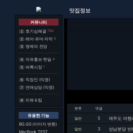
맛집정보
커뮤니티
호기심해결
764
1
레어·유머·자작
5
2
명예의 전당
3
자유홍보·핫딜
4
4
벼룩시장
1
5
직장인 (익명)
6
연애상담 (익명)
7
리뷰＆팁
8
분류
댓글
유용한 기능
5
제주도 여행시
일반
BG.GG (이미지 변환)
3
성남분당 빈
일반
MacBook TEST