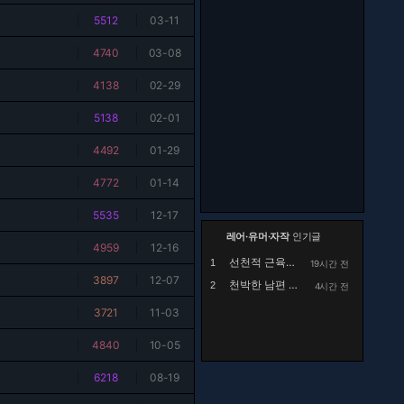
|
5512
|
03-11
|
4740
|
03-08
|
4138
|
02-29
|
5138
|
02-01
|
4492
|
01-29
|
4772
|
01-14
|
5535
|
12-17
레어·유머·자작
인기글
|
4959
|
12-16
선천적 근육병인 아이를 정말 예뻐해 주시던 공익...
1
19시간 전
|
3897
|
12-07
천박한 남편 때문에 고민
2
4시간 전
|
3721
|
11-03
|
4840
|
10-05
|
6218
|
08-19