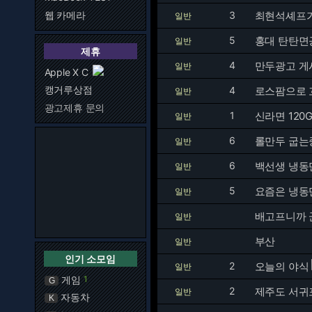
웹 카메라
3
최현석셰프가
일반
5
홍대 탄탄면
일반
제휴
4
만두광고 게
일반
Apple X C
캥거루상점
4
로스팜으로 
일반
광고제휴 문의
1
신라면 120G
일반
6
롤만두 굽는
일반
6
백선생 냉동
일반
5
요즘은 냉동
일반
배고프니까 
일반
부산
일반
인기 소모임
2
오늘의 야식
일반
게임
1
G
2
제주도 서귀
일반
자동차
K