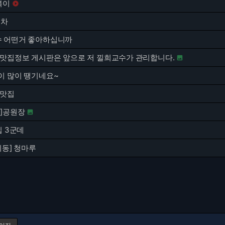
볶이

포차
 어떤거 좋아하십니까
 맛집정보 게시판은 앞으로 저 낄희교수가 관리합니다.

이 많이 땡기네요~
 맛집
홀]공원장

집 3군데
이동] 청마루