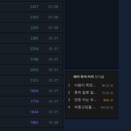
|
2437
|
01-26
|
2320
|
01-26
|
2225
|
01-26
|
2285
|
01-21
|
2206
|
01-21
|
2198
|
01-21
|
2053
|
01-21
레어·유머·자작
인기글
|
2103
|
01-21
사람이 죽었는데 드립 치는건 좀 아닌듯
1
9시간 전
|
1800
|
01-21
흔히 잘못 알고있는 행주대첩의 실체
2
7시간 전
연돈 까는 유튜브 댓글
3
56분 전
|
1779
|
01-21
여중고딩들 사이에 핫하다는 집사카페
4
14시간 전
|
1844
|
01-21
|
1850
|
12-28