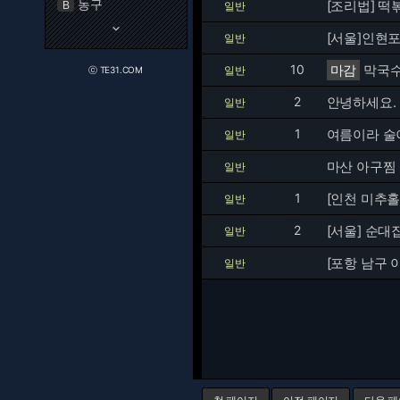
농구
[조리법] 떡
B
일반
keyboard_arrow_down
[서울]인현
일반
10
마감
막국수
일반
ⓒ TE31.COM
2
안녕하세요.
일반
1
여름이라 술
일반
마산 아구찜
일반
1
[인천 미추
일반
2
[서울] 순대
일반
[포항 남구 
일반