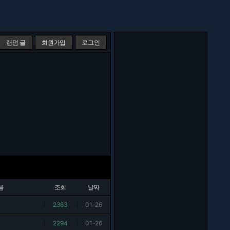
랜덤 글
회원가입
로그인
름
조회
날짜
|
2363
|
01-26
|
2294
|
01-26