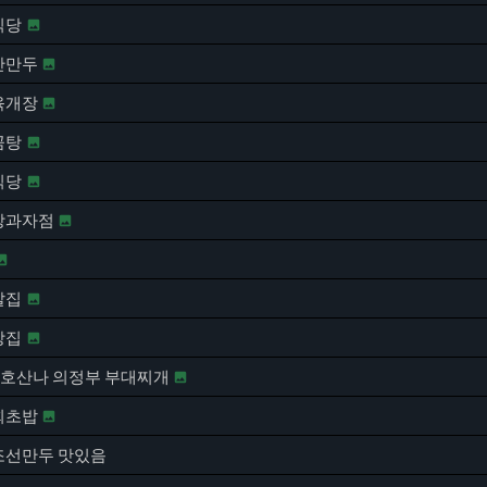
식당

난만두

육개장

곰탕

식당

려빵과자점


알집

빵집

] 호산나 의정부 부대찌개

회초밥

 조선만두 맛있음