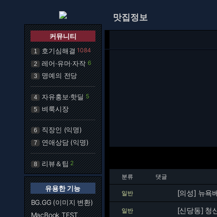
맛집정보
커뮤니티
호기심해결
1084
1
레어·유머·자작
6
2
명예의 전당
3
자유홍보·핫딜
5
4
벼룩시장
5
직장인 (익명)
6
연애상담 (익명)
7
리뷰＆팁
2
8
분류
댓글
유용한 기능
[의성] 뉴
일반
BG.GG (이미지 변환)
[신당동] 
일반
MacBook TEST