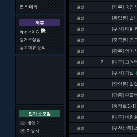
웹 카메라
[제주] 숙경
일반
[용답동] 별
일반
제휴
[부산] 태화
일반
Apple X C
캥거루상점
[중곡동] 곰
일반
광고제휴 문의
[광주] 엄마
일반
2
[대구] 고
일반
[부산] 감실
일반
[장안동] 밀
일반
[강릉] 단골
일반
[충정로3가
일반
인기 소모임
[대구] 미원
일반
게임
2
G
[부천상동]
일반
자동차
K