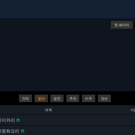
첫 페이지
전체
일반
질문
추천
비추
정보
제목
이
욕베이커리

청산중화요리
