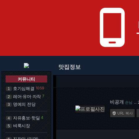
phone_android
맛집정보
커뮤니티
호기심해결
1059
1
레어·유머·자작
7
2
비공개
손님
…
명예의 전당
3
URL 복사

자유홍보·핫딜
4
4
벼룩시장
5
직장인 (익명)