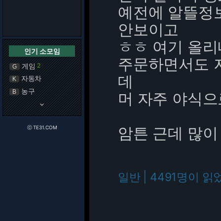
예전에 알뜰정
안보이고
ㅎㅎ 여기 올리
인기 소모임
주문하면서도 
게임
2
G
데
자동차
K
농구
B
머 자주 야식으
keyboard_arrow_down
암튼 근데 많이
ⓒ TE31.COM
일반 | 4491명이 읽