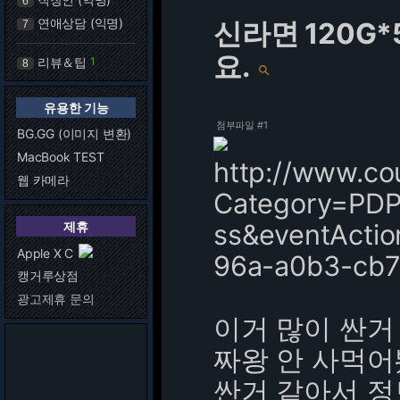
6
연애상담 (익명)
신라면 120G*
7
요.
리뷰＆팁
1
8

유용한 기능
첨부파일 #1
BG.GG (이미지 변환)
MacBook TEST
http://www.c
웹 카메라
Category=PDP
ss&eventActi
제휴
Apple X C
96a-a0b3-cb
캥거루상점
광고제휴 문의
이거 많이 싼거
짜왕 안 사먹어
싼거 같아서 정