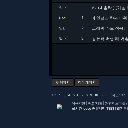
Avast 졸라 웃기넴
일반
1
메인보드 8+4 파워
H/W
2
그래픽 카드 적응
일반
3
컴퓨터 버릴 때 어
일반
첫 페이지
다음 페이지
1
＊
2
3
4
5
6
7
8
9
10
..
826
[다음 10개]
이용약관
|
광고/제휴
|
개인정보취급
실시간 Issue 커뮤니티 TE31 [알지롱]