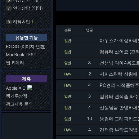
6
연애상담 (익명)
7
리뷰＆팁
1
8
분류
댓글
유용한 기능
마우스가 이상하네요.
일반
BG.GG (이미지 변환)
컴퓨터 샀어요 (견
일반
MacBook TEST
웹 카메라
8
선생님 디아4용으로
일반
2
H/W
제휴
4
PC견적 지적좀해
H/W
Apple X C
캥거루상점
3
컴퓨터 견적좀 봐
일반
광고제휴 문의
4
선생님들 안녕하세요
일반
10
똥컴에 그래픽카드만
일반
4
견적좀 부탁드려밥
H/W