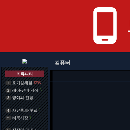
phone_android
컴퓨터
커뮤니티
호기심해결
1090
1
레어·유머·자작
3
2
명예의 전당
3
자유홍보·핫딜
2
4
벼룩시장
1
5
직장인 (익명)