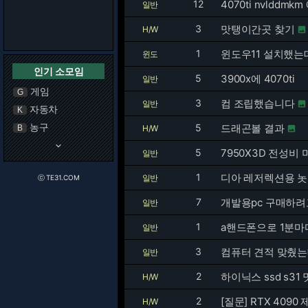
12
4070ti nvlddmk
일반
3
맛탱이간곳 찾기
H/W

1
윈도우11 설치했는
윈도
인기 소모임
5
3900x에 4070ti
일반
게임
G
3
컴 조립했습니다
일반

자동차
K
농구
5
드래곤볼 결과
B
H/W

keyboard_arrow_down
5
7950X3D 전성비 
일반
1
디아 레저렉션용 놋
일반
ⓒ TE31.COM
7
개발용pc 구매하려
일반
1
a핸드폰으로 1분마
일반
3
컴퓨터 견적 맞췄
일반
2
하이닉스 ssd s3
H/W
2
[질문] RTX 40
H/W