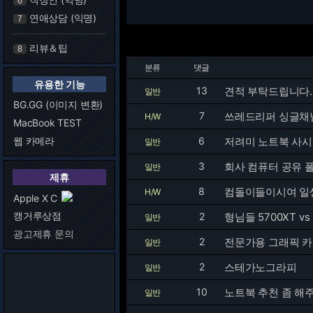
6
연애상담 (익명)
7
리뷰＆팁
8
분류
댓글
유용한 기능
13
견적 부탁드립니다
일반
BG.GG (이미지 변환)
7
쓰레드리퍼 싱글채널
H/W
MacBook TEST
웹 카메라
6
저려미 노트북 사
일반
3
회사 컴퓨터 공유 
일반
제휴
8
컴돌이들이시여 일
H/W
Apple X C
캥거루상점
2
형님들 5700XT vs
일반
광고제휴 문의
2
전문가용 그래픽 카
일반
2
스테가노그라피
일반
10
노트북 추천 좀 해
일반