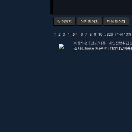
첫 페이지
이전 페이지
다음 페이지
1
2
3
4
5
＊
6
7
8
9
10
..
826
[다음 10개
이용약관
|
광고/제휴
|
개인정보취급
실시간 Issue 커뮤니티 TE31 [알지롱]