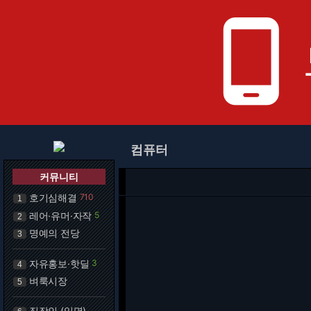
phone_android
컴퓨터
커뮤니티
호기심해결
710
1
레어·유머·자작
5
2
명예의 전당
3
자유홍보·핫딜
3
4
벼룩시장
5
직장인 (익명)