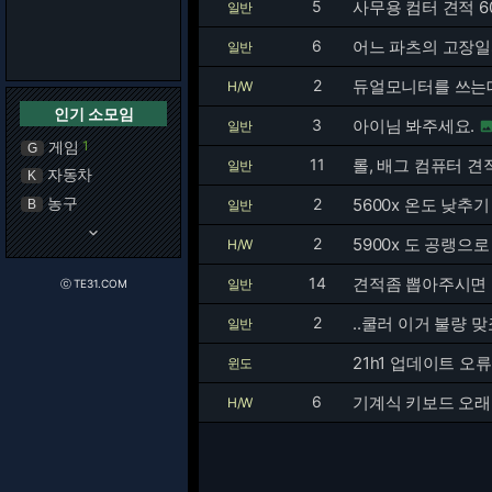
5
사무용 컴터 견적 
일반
6
어느 파츠의 고장일
일반
2
듀얼모니터를 쓰는데
H/W
인기 소모임
3
아이님 봐주세요.
일반
게임
1
G
11
롤, 배그 컴퓨터 견
일반
자동차
K
농구
2
5600x 온도 낮추기
B
일반
keyboard_arrow_down
2
5900x 도 공랭으
H/W
14
견적좀 뽑아주시면
일반
ⓒ TE31.COM
2
..쿨러 이거 불량 맞죠
일반
21h1 업데이트 오
윈도
6
기계식 키보드 오래
H/W