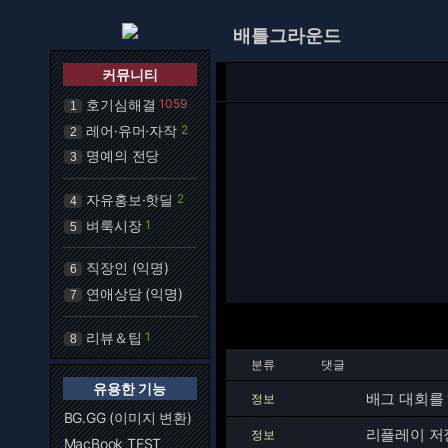
배틀그라운드
커뮤니티
호기심해결
1059
1
레어·유머·자작
2
2
명예의 전당
3
자유홍보·핫딜
2
4
벼룩시장
1
5
직장인 (익명)
6
연애상담 (익명)
7
리뷰＆팁
1
8
분류
댓글
유용한 기능
배그 대회를
정보
BG.GG (이미지 변환)
리플레이 저
정보
MacBook TEST