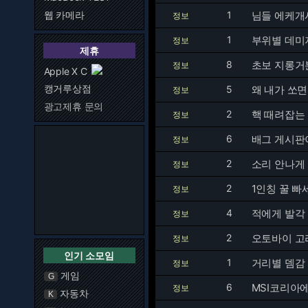
웹 카메라
1
님들 에케개
정보
1
부위별 데미
정보
제휴
8
초보 지롱거
정보
Apple X C
캥거루상점
5
왜 내가 쏘면 
정보
광고제휴 문의
2
핵 때려잡는 
정보
6
배그 게시판
정보
2
소리 안나게
정보
2
1인칭 꿀 빠
정보
4
적에게 발각 
정보
2
오토바이 고
정보
인기 소모임
1
거리별 뎀감
정보
게임
G
6
MSI코리아에
정보
자동차
K