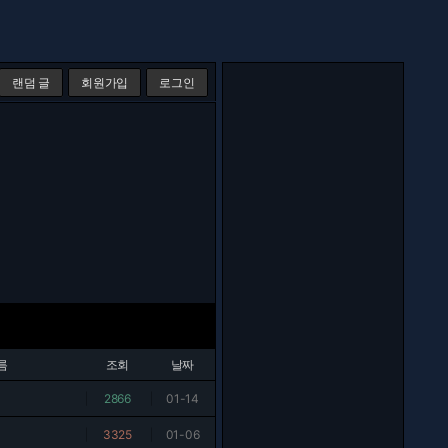
랜덤 글
회원가입
로그인
름
조회
날짜
|
2866
|
01-14
|
3325
|
01-06