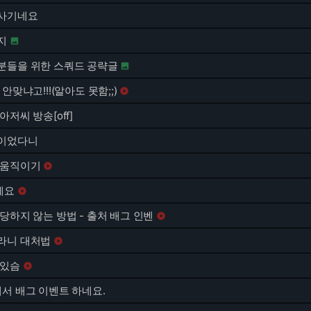
사기네요
지

분들을 위한 스쿼드 공략글

안맞냐고!!!(알아도 못함;;)

아저씨 방송[off]
이었다니
 움직이기

세요

당하지 않는 방법 - 출처 배그 인벤

라니 대처법

 있슴

서 배그 이벤트 하네요.