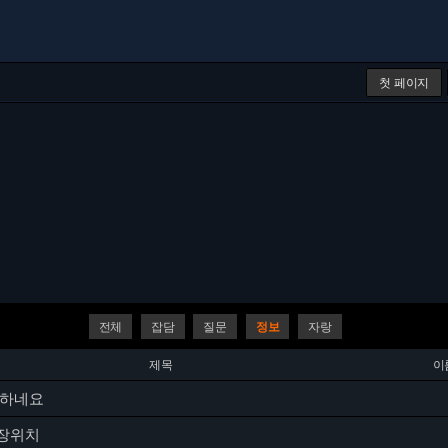
첫 페이지
전체
잡담
질문
정보
자랑
제목
이
 하네요
장위치