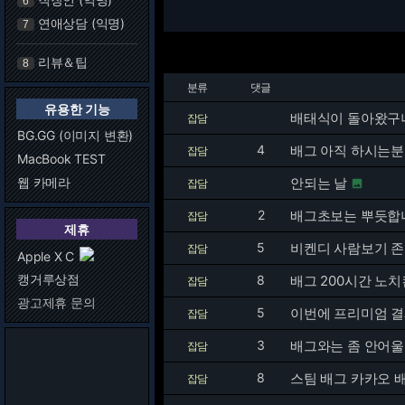
6
연애상담 (익명)
7
리뷰＆팁
8
분류
댓글
유용한 기능
배태식이 돌아왔구
잡담
BG.GG (이미지 변환)
4
배그 아직 하시는
잡담
MacBook TEST
웹 카메라
안되는 날
잡담

2
배그초보는 뿌듯합
잡담
제휴
5
비켄디 사람보기 
잡담
Apple X C
캥거루상점
8
배그 200시간 노치
잡담
광고제휴 문의
5
이번에 프리미엄 결제
잡담
3
배그와는 좀 안어울
잡담
8
스팀 배그 카카오 
잡담