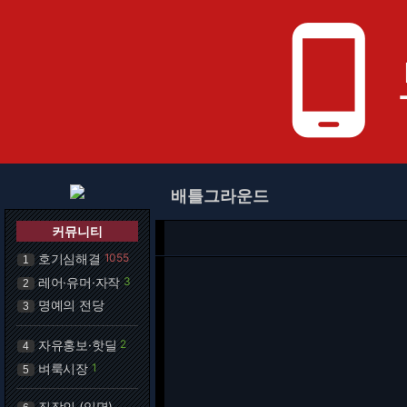
phone_android
배틀그라운드
커뮤니티
호기심해결
1055
1
레어·유머·자작
3
2
명예의 전당
3
자유홍보·핫딜
2
4
벼룩시장
1
5
직장인 (익명)