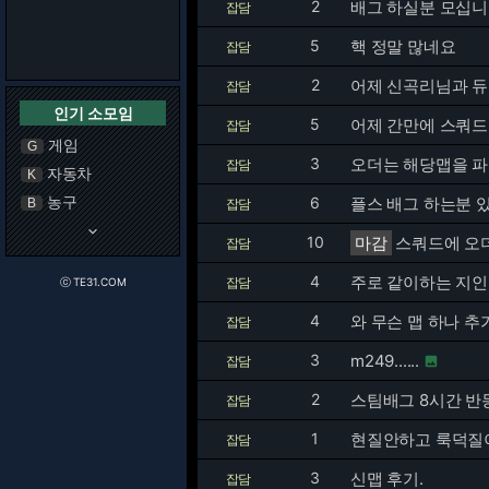
2
배그 하실분 모십
잡담
5
핵 정말 많네요
잡담
2
어제 신곡리님과 듀
잡담
인기 소모임
5
어제 간만에 스쿼드
잡담
게임
G
3
오더는 해당맵을 파
잡담
자동차
K
농구
6
플스 배그 하는분 
B
잡담
keyboard_arrow_down
10
마감
스쿼드에 오더
잡담
4
주로 같이하는 지인들
잡담
ⓒ TE31.COM
4
와 무슨 맵 하나 추
잡담
3
m249......
잡담

2
스팀배그 8시간 반
잡담
1
현질안하고 룩덕질
잡담
3
신맵 후기.
잡담