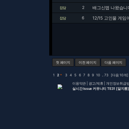
2
배그신맵 나왔습니다
잡담
6
12/15 고인물 게
잡담
첫 페이지
이전 페이지
다음 페이지
1
2
＊
3
4
5
6
7
8
9
10
..
73
[다음 10개]
이용약관
|
광고/제휴
|
개인정보취급
실시간 Issue 커뮤니티 TE31 [알지롱]