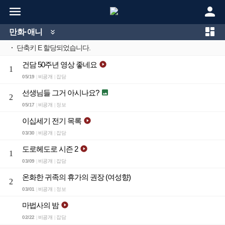



만화·애니

·
단축키 E 할당되었습니다.
건담 50주년 영상 좋네요

1
05/19
비공개
잡담
|
|
선생님들 그거 아시나요?

2
05/17
비공개
정보
|
|
이십세기 전기 목록

03/30
비공개
잡담
|
|
도로헤도로 시즌 2

1
03/09
비공개
잡담
|
|
온화한 귀족의 휴가의 권장 (여성향)
2
03/01
비공개
정보
|
|
마법사의 밤

02/22
비공개
잡담
|
|