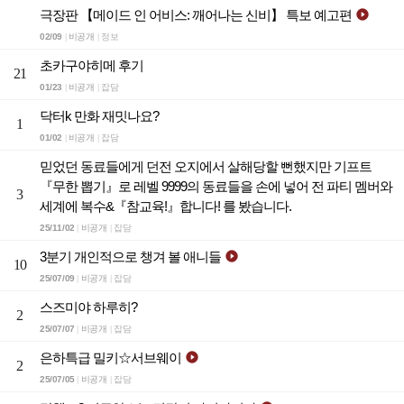
극장판 【메이드 인 어비스: 깨어나는 신비】 특보 예고편

02/09
비공개
정보
|
|
초카구야히메 후기
21
01/23
비공개
잡담
|
|
닥터k 만화 재밋나요?
1
01/02
비공개
잡담
|
|
믿었던 동료들에게 던전 오지에서 살해당할 뻔했지만 기프트
『무한 뽑기』로 레벨 9999의 동료들을 손에 넣어 전 파티 멤버와
3
세계에 복수&『참교육!』합니다! 를 봤습니다.
25/11/02
비공개
잡담
|
|
3분기 개인적으로 챙겨 볼 애니들

10
25/07/09
비공개
잡담
|
|
스즈미야 하루히?
2
25/07/07
비공개
잡담
|
|
은하특급 밀키☆서브웨이

2
25/07/05
비공개
잡담
|
|