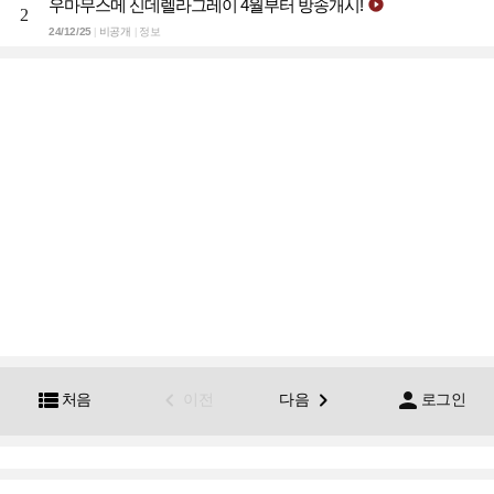
우마무스메 신데렐라그레이 4월부터 방송개시!

2
24/12/25
비공개
정보
|
|




처음
이전
다음
로그인