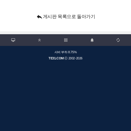

게시판 목록으로 돌아가기

apps



서버 부하 8.75%
TE31.COM
ⓒ 2002-2026