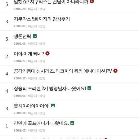
말했죠? 지쿠악스는 건담이 아니라니까

5
25/06/29
비공개
잡담
|
|
지쿠악스 9화까지의 감상후기
3
25/06/04
비공개
잡담
|
|
생존전략

5
25/05/06
비공개
잡담
|
|
이야 이게 되네?

2
25/04/27
비공개
잡담
|
|
공각기동대 신시리즈, 타코피의 원죄 애니메이션 PV

4
25/04/17
비공개
잡담
|
|
장송의 프리렌 2기 방영날자 나왔어요!

4
25/03/06
비공개
잡담
|
|
봇치야아아아어아!

3
25/02/16
비공개
잡담
|
|
간만에 골프애니가 나왔네요.

1
25/01/05
비공개
잡담
|
|