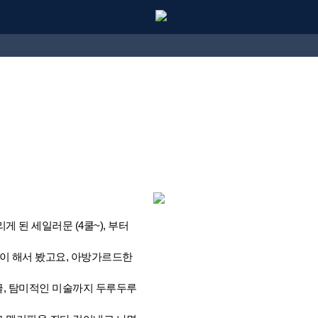
 된 세일러문 (4쿨~), 부터
풀이 해서 봤고요, 아방가르드한
글, 탐미적인 미술까지 두루두루