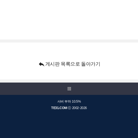

게시판 목록으로 돌아가기
apps
서버 부하 10.5%
TE31.COM
ⓒ 2002-2026