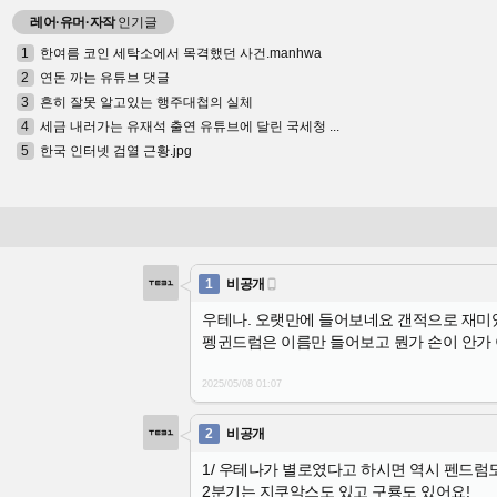
레어·유머·자작
인기글
1
한여름 코인 세탁소에서 목격했던 사건.manhwa
2
연돈 까는 유튜브 댓글
3
흔히 잘못 알고있는 행주대첩의 실체
4
세금 내러가는 유재석 출연 유튜브에 달린 국세청 ...
5
한국 인터넷 검열 근황.jpg
1
비공개

우테나. 오랫만에 들어보네요 갠적으로 재미있
펭귄드럼은 이름만 들어보고 뭔가 손이 안가 
2025/05/08
01:07
2
비공개
1/ 우테나가 별로였다고 하시면 역시 펜드럼도
2분기는 지쿠악스도 있고 구룡도 있어요!