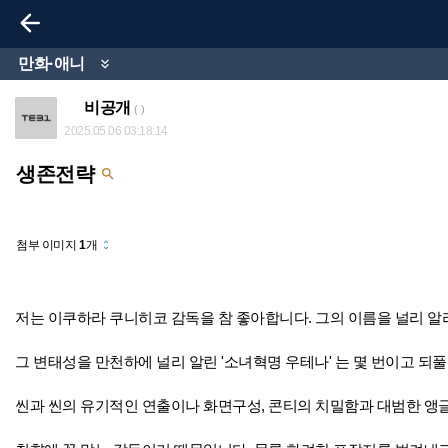

만화·애니

비공개
( )
2025.05.06 03:18:14
생존전략

첨부 이미지
1
개
unfold_more
저는 이쿠하라 쿠니히코 감독을 참 좋아합니다. 그의 이름을 널리 알리게
그 변태성을 만천하에 널리 알린 '소녀혁명 우테나' 는 몇 번이고 되
씬과 씬의 유기적인 연출이나 화면구성, 콘티의 치밀함과 대범한 앵