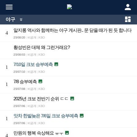



야구

알지롱 역사와 함께하는 야구 게시판.. 문 닫을 때가 된 듯 합니다
4
25/08/20
비공개
KBO
|
|
황성빈은 대체 왜 그런거래요?
25/08/03
비공개
KBO
|
|
7/10일 크보 승부예측

1
25/07/10
비공개
KBO
|
|
7/8 승부예측

1
25/07/08
비공개
KBO
|
|
2025년 크보 전반기 순위 ㄷㄷ

25/07/06
비공개
KBO
|
|
앗차 한발늦은 7/6일 크보 승부예측

1
25/07/06
비공개
KBO
|
|
만원의 행복 속상해요 ㅠㅜ

4