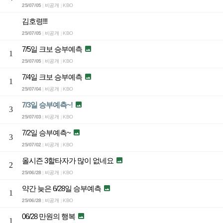
25/07/05
비공개
KBO
|
|
김호령!!!
25/07/05
비공개
KBO
|
|
7/5일 크보 승부예측

1
25/07/05
비공개
KBO
|
|
7/4일 크보 승부예측

1
25/07/04
비공개
KBO
|
|
7/3일 승부예측~!

3
25/07/03
비공개
KBO
|
|
7/2일 승부예측~

3
25/07/02
비공개
KBO
|
|
올시즌 3할타자가 많이 없네요

2
25/06/28
비공개
KBO
|
|
약간 늦은 6/28일 승부예측

1
25/06/28
비공개
KBO
|
|
06/28 만원의 행복

1