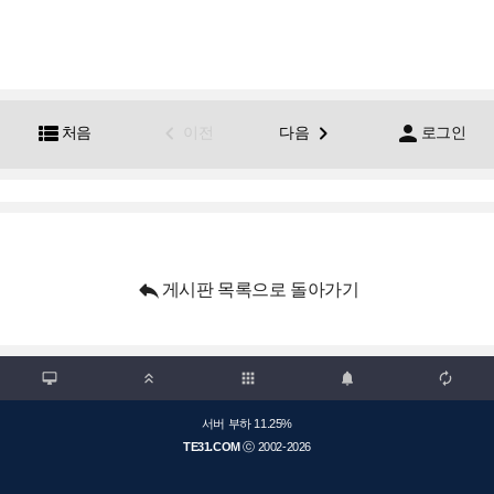




처음
이전
다음
로그인

게시판 목록으로 돌아가기

apps



서버 부하 11.25%
TE31.COM
ⓒ 2002-2026