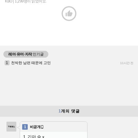
KBO |
1,299명이 읽었어요.

레어·유머·자작
인기글
1
천박한 남편 때문에 고민
11시간 전
1
개의 댓글
1
비공개

1. 기아 승 x