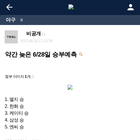


야구

비공개
( )
2025.06.28 17:10:39
약간 늦은 6/28일 승부예측

첨부 이미지
1
개
unfold_more
1. 엘지 승
2. 한화 승
3. 케이티 승
4. 삼성 승
5. 엔씨 승