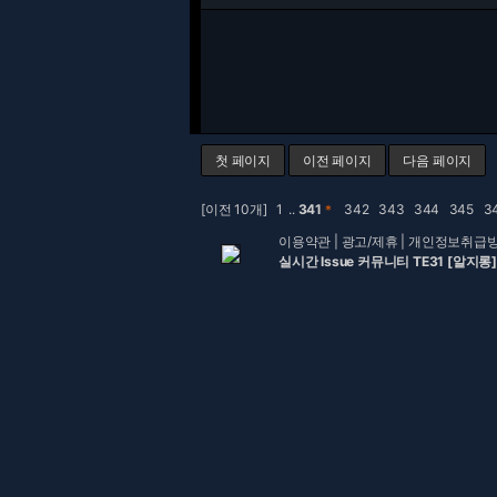
첫 페이지
이전 페이지
다음 페이지
[이전 10개]
1
..
341
＊
342
343
344
345
3
이용약관
|
광고/제휴
|
개인정보취급
실시간 Issue 커뮤니티 TE31 [알지롱]