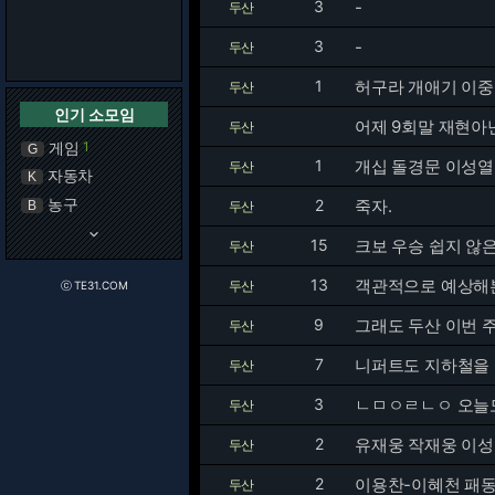
3
-
두산
3
-
두산
1
허구라 개애기 이
두산
인기 소모임
어제 9회말 재현아
두산
게임
1
G
1
개십 돌경문 이성열
두산
자동차
K
농구
2
죽자.
B
두산
keyboard_arrow_down
15
크보 우승 쉽지 않
두산
13
객관적으로 예상해본 
두산
ⓒ TE31.COM
9
그래도 두산 이번 
두산
7
니퍼트도 지하철을 
두산
3
ㄴㅁㅇㄹㄴㅇ 오늘
두산
2
유재웅 작재웅 이성
두산
2
이용찬-이혜천 패
두산