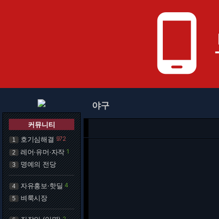
phone_android
야구
커뮤니티
호기심해결
972
1
레어·유머·자작
1
2
명예의 전당
3
자유홍보·핫딜
4
4
벼룩시장
5
2