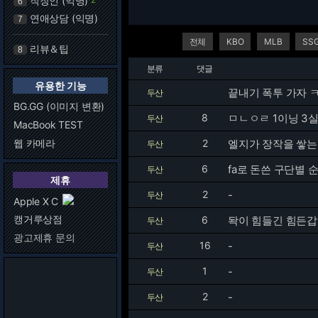
직장인 (익명)
6
연애상담 (익명)
7
전체
KBO
MLB
SS
리뷰＆팁
8
분류
댓글
유용한 기능
끝내기 폭투 가자 
두산
BG.GG (이미지 변환)
8
ㅁㄴㅇㄹ 1이닝 3
두산
MacBook TEST
웹 카메라
2
엘지가 장작을 쌓는
두산
6
fa로 돈쓴 구단별
두산
제휴
2
-
두산
Apple X C
캥거루상점
6
돡이 힘들긴 힘든갑다
두산
광고제휴 문의
16
-
두산
1
-
두산
2
-
두산