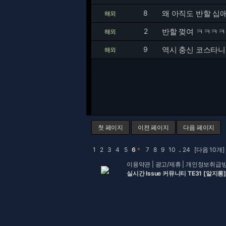
8
왜 아직도 반할 십
해외
2
반할 껒여 ㅋㅋㅋㅋ
해외
9
역시 충신 코스타니
해외
첫 페이지
이전 페이지
다음 페이지
1
2
3
4
5
6
＊
7
8
9
10
..
24
[다음 10개]
이용약관
|
광고/제휴
|
개인정보취급
실시간 Issue 커뮤니티 TE31 [알지롱]