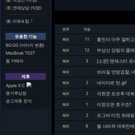
6
연애상담 (익명)
7
리뷰＆팁
2
8
분류
댓글
유용한 기능
11
흥민이 아주 잘하
해외
BG.GG (이미지 변환)
12
부상신 강림의 클
해외
MacBook TEST
웹 카메라
3
[소문] 맨체스터 유
해외
브라질 연방검찰, 
해외
제휴
2
네이마르 턴.gif
해외
Apple X C
캥거루상점
2
석현준 포르투 데뷔골
해외
광고제휴 문의
1
이정도면 호구죠?
해외
2
포그바 미친 트래핑.g
해외
6
엘 샤라위 데뷔전에서
해외