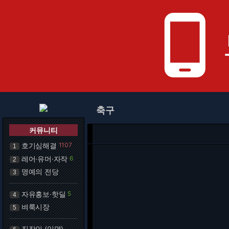
phone_android
축구
커뮤니티
호기심해결
1107
1
레어·유머·자작
6
2
명예의 전당
3
자유홍보·핫딜
5
4
벼룩시장
5
직장인 (익명)