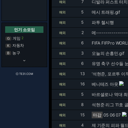
7
디발라 퍼스트 터치.g
해외
5
메시 트래핑.gif
해외
5
파투 첼시행
해외
인기 소모임
2
메----------------
해외
게임
2
G
6
FIFA FIFPro WORL
해외
자동차
K
농구
3
오늘의 손흥민.gif
B
해외
keyboard_arrow_down
6
유명 축구 선수들 
해외
13
'석현준, 포르투 이
해외
ⓒ TE31.COM
16
베니테즈 아웃
해외
5
바르셀로나 역대 최
해외
8
석현준 리그 11호 
해외
15
마감
05 06 07
해외
4
제 기준의 피파 월
해외