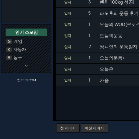
3
벤치 100kg 성공!
일지
5
파오후의 운동 후기
일지
1
오늘의 WOD(크로
일지
인기 소모임
1
오늘의운동
일지
게임
G
2
쌍ㄴ연의 운동일지
일지
자동차
K
농구
1
오늘의운동ㄷ
B
일지
keyboard_arrow_down
오늘은
일지
1
가슴
일지
ⓒ TE31.COM
첫 페이지
이전 페이지