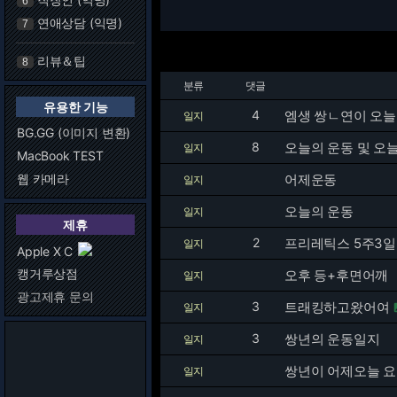
6
연애상담 (익명)
7
리뷰＆팁
8
분류
댓글
유용한 기능
4
엠생 쌍ㄴ연이 오늘
일지
BG.GG (이미지 변환)
8
오늘의 운동 및 오
일지
MacBook TEST
웹 카메라
어제운동
일지
오늘의 운동
일지
제휴
2
프리레틱스 5주3
일지
Apple X C
캥거루상점
오후 등+후면어깨
일지
광고제휴 문의
3
트래킹하고왔어여
일지
3
쌍년의 운동일지
일지
쌍년이 어제오늘 
일지