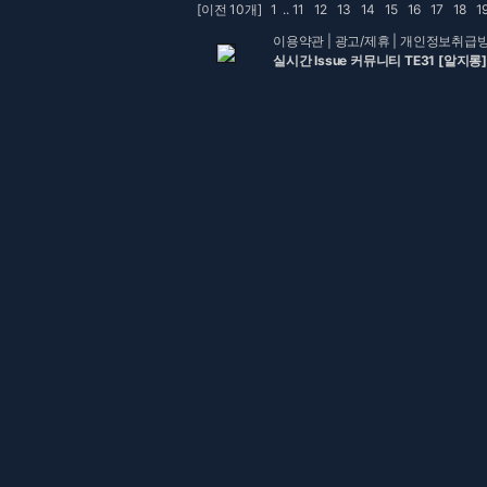
[이전 10개]
1
..
11
12
13
14
15
16
17
18
1
이용약관
|
광고/제휴
|
개인정보취급
실시간 Issue 커뮤니티 TE31 [알지롱]