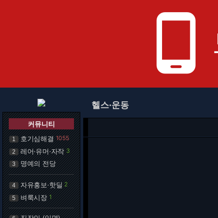
phone_android
헬스·운동
커뮤니티
호기심해결
1055
1
레어·유머·자작
3
2
명예의 전당
3
자유홍보·핫딜
2
4
벼룩시장
1
5
직장인 (익명)