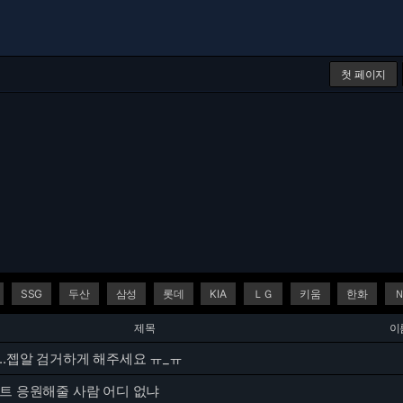
첫 페이지
SSG
두산
삼성
롯데
KIA
ＬＧ
키움
한화
제목
이
..젭알 검거하게 해주세요 ㅠ_ㅠ
크트 응원해줄 사람 어디 없냐