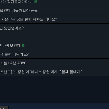
내가 직관올때마다 ㅠ

 날인데 비올거같아 ㅠㅠ
kt 가을야구 꿈을 한번 꿔봐도 되나요?
기면 몇연승이죠?
 존나쎄보인다

원석 블럭 어딘가요?
는 LA행 A380..
즈랜드] 'kt 정현'이 '테니스 정현'에게…"함께 힘내자"