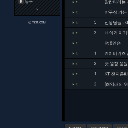
농구
알칸타라는 
B
ｋｔ
keyboard_arrow_down
야구장 가는
ｋｔ
5
선생님들...
ｋｔ
ⓒ TE31.COM
2
kt 이거 이
ｋｔ
Kt 8연승
ｋｔ
1
케이티위즈
ｋｔ
2
큿 원정 응
ｋｔ
1
KT 전지훈련가
ｋｔ
2
[최익래의 위
ｋｔ