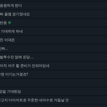
 응원하게 된다
진짜 꿀잼 경기였네요
 반응

또 기대하게 하네
망친 이대은
...
발투수진 맘에 든당....
 아직 야구 할 준비가 안되어있네
이번엔 이기는거겠죠?
정말 기대된당
저탄고지 다이어트로 꾸준한 내야수로 거듭날 것