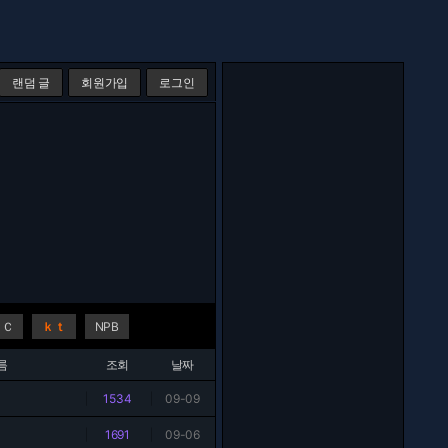
랜덤 글
회원가입
로그인
ＮＣ
ｋｔ
NPB
름
조회
날짜
|
1534
|
09-09
|
1691
|
09-06