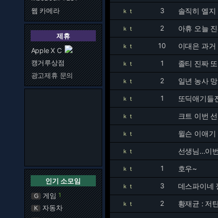
웹 카메라
3
솔직히 엘지
ｋｔ
2
아휴 오늘 
ｋｔ
제휴
10
이대은 과거
ｋｔ
Apple X C
캥거루상점
1
졸티 진짜 
ｋｔ
광고제휴 문의
2
일년 농사 
ｋｔ
1
또딕애기들진짜
ｋｔ
크트 이번 선
ｋｔ
윌슨 이애기
ｋｔ
선생님...
ｋｔ
1
호우~
ｋｔ
인기 소모임
3
데스파이네 
ｋｔ
게임
1
G
2
황재균 : 
ｋｔ
자동차
K