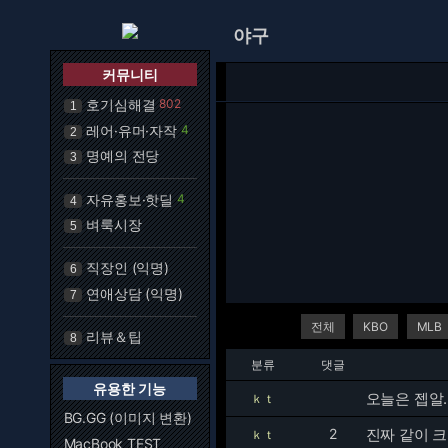
야구
커뮤니티
호기심해결
802
1
레어·유머·자작
4
2
명예의 전당
3
자유홍보·핫딜
4
4
벼룩시장
5
직장인 (익명)
6
연애상담 (익명)
7
전체
KBO
MLB
리뷰＆팁
8
분류
댓글
유용한 기능
오늘은 젭알.
ｋｔ
BG.GG (이미지 변환)
2
진짜 같이 
ｋｔ
MacBook TEST