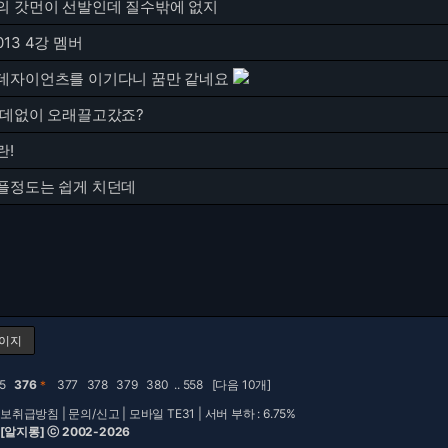
의 갓먼이 선발인데 질수밖에 없지
13 4강 멤버
데자이언츠를 이기다니 꿈만 같네요
쓸데없이 오래끌고갔죠?
란!
플정도는 쉽게 치던데
페이지
75
376
＊
377
378
379
380
..
558
[다음 10개]
보취급방침
|
문의/신고
|
모바일 TE31
| 서버 부하 : 6.75%
 [알지롱] ⓒ 2002-2026