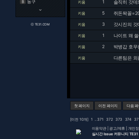
농구
1
솔직히 갓데
B
키움
keyboard_arrow_down
5
쥐돈돡꼴=20
키움
3
갓시진의 갓
키움
ⓒ TE31.COM
1
나이트 왜 
키움
2
박병갑 호무
키움
다른팀은 외
키움
첫 페이지
이전 페이지
다음 
[이전 10개]
1
..
371
372
373
374
3
이용약관
|
광고/제휴
|
개인정
실시간 Issue 커뮤니티 TE31