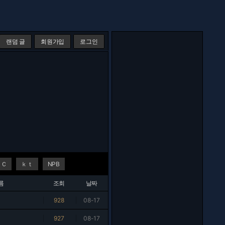
랜덤 글
회원가입
로그인
ＮＣ
ｋｔ
NPB
름
조회
날짜
|
928
|
08-17
|
927
|
08-17