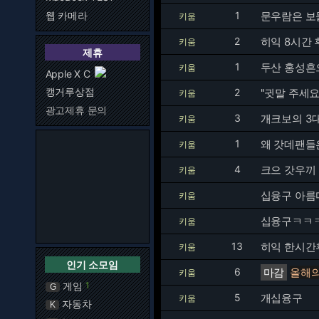
웹 카메라
1
문우람은 보
키움
2
히익 8시간
키움
제휴
1
두산 홍성흔으
키움
Apple X C
캥거루상점
2
"귓말 주세요
키움
광고제휴 문의
3
개크보의 3
키움
1
왜 갓데팬들
키움
4
크으 갓우끼 
키움
십융구 아름
키움
십융구ㅋㅋ
키움
13
히익 한시간
키움
인기 소모임
6
마감
올해의
키움
게임
1
G
5
개십융구
키움
자동차
K