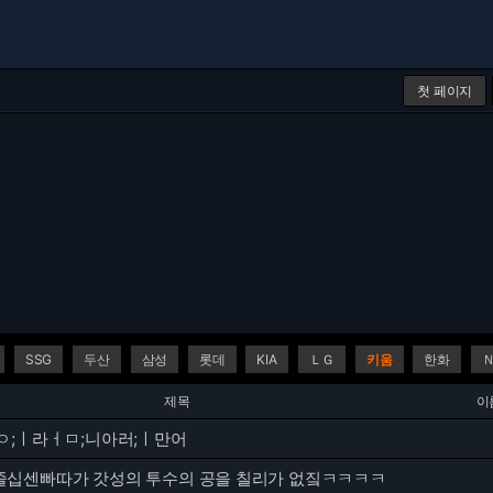
첫 페이지
SSG
두산
삼성
롯데
KIA
ＬＧ
키움
한화
제목
이
ㅇ;ㅣ라ㅓㅁ;니아러;ㅣ만어
십센빠따가 갓성의 투수의 공을 칠리가 없짘ㅋㅋㅋㅋ