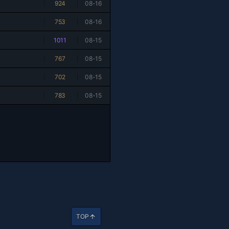
|
924
|
08-16
|
753
|
08-16
|
1011
|
08-15
|
767
|
08-15
|
702
|
08-15
|
783
|
08-15
TOP
arrow_upward