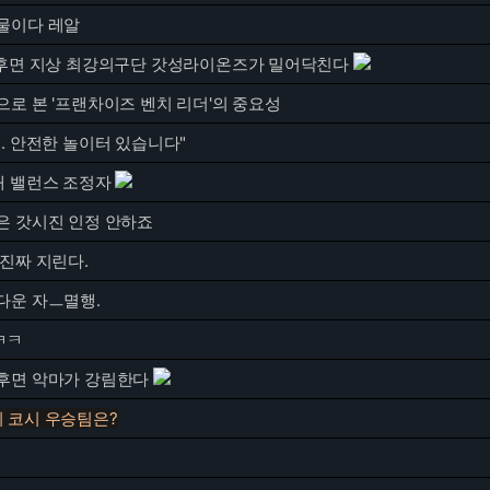
물이다 레알
 후면 지상 최강의구단 갓성라이온즈가 밀어닥친다
로 본 '프랜차이즈 벤치 리더'의 중요성
. 안전한 놀이터 있습니다"
대 밸런스 조정자
은 갓시진 인정 안하죠
진짜 지린다.
다운 자ㅡ멸행.
ㅋㅋ
후면 악마가 강림한다
 코시 우승팀은?