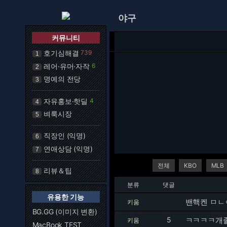
야구
커뮤니티
호기심해결
739
1
레어·유머·자작
6
2
명예의 전당
3
자유홍보·핫딜
4
4
벼룩시장
5
직장인 (익명)
6
연애상담 (익명)
7
전체
KBO
MLB
리뷰＆팁
8
분류
댓글
유용한 기능
밴핵켄 ㅁㄴ
키움
BG.GG (이미지 변환)
5
ㅋㅋㅋㅋ개졸
키움
MacBook TEST