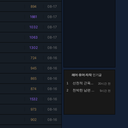
|
894
|
08-17
|
1661
|
08-17
|
1032
|
08-17
|
1063
|
08-17
|
1302
|
08-16
|
724
|
08-16
|
945
|
08-16
레어·유머·자작
인기글
|
865
|
08-16
선천적 근육병인 아이를 정말 예뻐해 주시던 공익...
1
20시간 전
|
874
|
08-16
천박한 남편 때문에 고민
2
5시간 전
|
1532
|
08-16
|
973
|
08-16
|
902
|
08-16