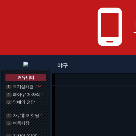
phone_android
야구
커뮤니티
호기심해결
704
1
레어·유머·자작
5
2
명예의 전당
3
자유홍보·핫딜
3
4
벼룩시장
5
직장인 (익명)