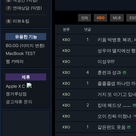
6
연애상담 (익명)
7
전체
KBO
MLB
SS
리뷰＆팁
8
분류
댓글
유용한 기능
1
키움 박병호 복귀, 
KBO
BG.GG (이미지 변환)
성우야 앨지에선 
KBO
MacBook TEST
웹 카메라
이성우!!!
KBO
4
훈련과 성과
KBO

제휴
1
졸졸졸셉 하나만 
KBO
Apple X C
캥거루상점
거지 또 이기고 있
KBO
광고제휴 문의
2
킹데 헤드샷 ㅡㅡ
KBO
오이 진짜 미쳤냐 
KBO
1
같은편도 웃음
KBO
