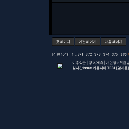
첫 페이지
이전 페이지
다음 페이지
[이전 10개]
1
..
371
372
373
374
375
376
이용약관
|
광고/제휴
|
개인정보취급
실시간 Issue 커뮤니티 TE31 [알지롱]