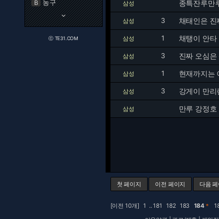
농구
종특잔루만루
B
삼성
keyboard_arrow_down
3
채태인은 진
삼성
1
채탱이 안타 
삼성
ⓒ TE31.COM
3
진짜 오심은
삼성
1
현재까지는 
삼성
3
강게이 만리
삼성
만루 강정호
삼성
첫 페이지
이전 페이지
다음 
[이전 10개]
1
..
181
182
183
184
＊
1