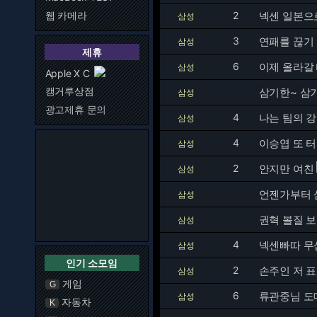
웹 카메라
2
넥센 일본으
삼성
3
연패를 끊기
삼성
제휴
6
이제 올라갈 
삼성
Apple X C
캥거루상점
삼기한~ 삼
삼성
광고제휴 문의
4
나는 팀의 
삼성
4
이승엽 또 
삼성
2
안지만 여친
삼성
언젠가부터 
삼성
권혁 볼질 
삼성
4
넥센빠따 무섭
삼성
인기 소모임
2
손주인 저 표
삼성
게임
G
6
류관중님 도
삼성
자동차
K