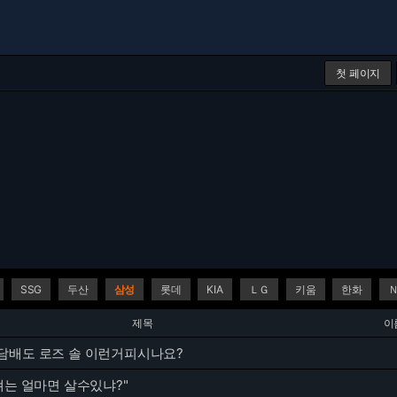
첫 페이지
SSG
두산
삼성
롯데
KIA
ＬＧ
키움
한화
제목
이
담배도 로즈 솔 이런거피시나요?
쟤는 얼마면 살수있냐?"