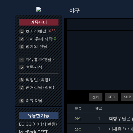
야구
커뮤니티
호기심해결
1058
1
레어·유머·자작
3
2
명예의 전당
3
자유홍보·핫딜
2
4
벼룩시장
1
5
직장인 (익명)
6
연애상담 (익명)
7
전체
KBO
MLB
리뷰＆팁
1
8
분류
댓글
유용한 기능
1
최형우님은 
삼성
BG.GG (이미지 변환)
1
이재용 "야 
삼성
MacBook TEST