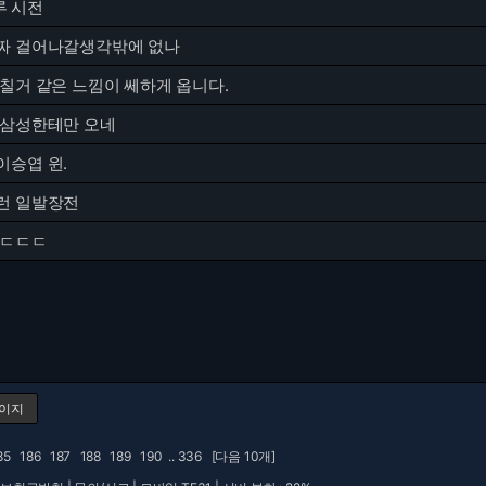
 시전
짜 걸어나갈생각밖에 없나
칠거 같은 느낌이 쎄하게 옵니다.
 삼성한테만 오네
이승엽 윈.
런 일발장전
 ㄷㄷㄷ
페이지
85
186
187
188
189
190
..
336
[다음 10개]