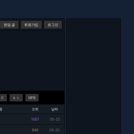
랜덤 글
회원가입
로그인
ＮＣ
ｋｔ
NPB
름
조회
날짜
|
1057
|
05-22
|
845
|
05-20