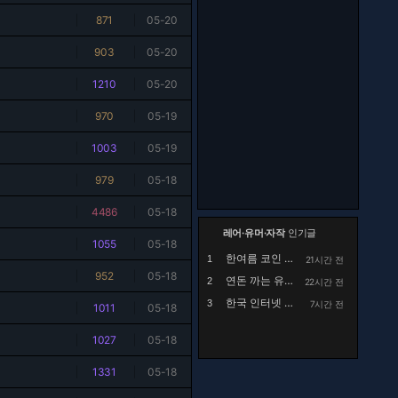
|
871
|
05-20
|
903
|
05-20
|
1210
|
05-20
|
970
|
05-19
|
1003
|
05-19
|
979
|
05-18
|
4486
|
05-18
레어·유머·자작
인기글
|
1055
|
05-18
한여름 코인 세탁소에서 목격했던 사건.manhwa
1
21시간 전
|
952
|
05-18
연돈 까는 유튜브 댓글
2
22시간 전
한국 인터넷 검열 근황.jpg
3
7시간 전
|
1011
|
05-18
|
1027
|
05-18
|
1331
|
05-18