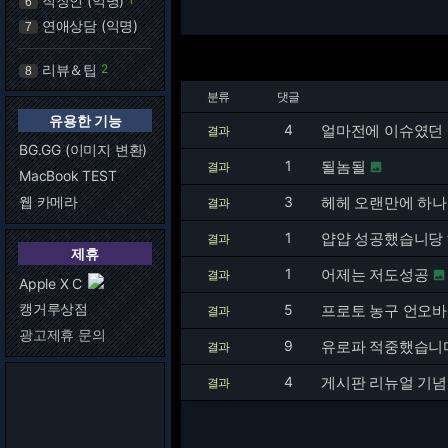
직장인 (익명)
6
연애상담 (익명)
7
리뷰＆팁
2
8
분류
댓글
유용한 기능
4
얼마전에 이슈였던 
결과
BG.GG (이미지 변환)
1
될놈될
결과

MacBook TEST
웹 카메라
3
헤헤 오랜만에 하나
결과
1
얍얍 성공했습니당
결과
제휴
1
어제는 저도성공
결과

Apple X C
캥거루상점
5
프로토 농구 언오
결과
광고제휴 문의
9
유로파 적중했습니
결과
4
게시판 리뉴얼 기
결과