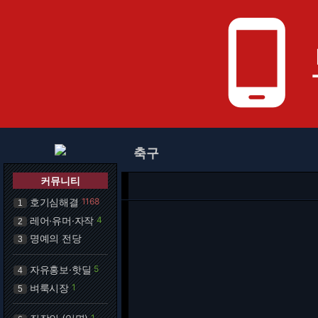
phone_android
축구
커뮤니티
호기심해결
1168
1
레어·유머·자작
4
2
명예의 전당
3
자유홍보·핫딜
5
4
벼룩시장
1
5
1