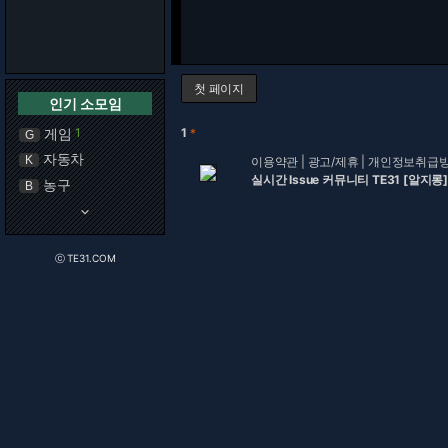
첫 페이지
인기 소모임
게임
1
1
＊
G
자동차
K
이용약관
|
광고/제휴
|
개인정보취급
실시간 Issue 커뮤니티 TE31 [알지롱]
농구
B
keyboard_arrow_down
ⓒ TE31.COM