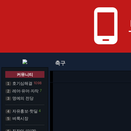
phone_android
축구
커뮤니티
호기심해결
1098
1
레어·유머·자작
7
2
명예의 전당
3
자유홍보·핫딜
4
4
벼룩시장
5
직장인 (익명)