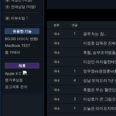
6
연애상담 (익명)
7
리뷰＆팁
2
8
분류
댓글
유용한 기능
1
광주 fc는 참...
국내
BG.GG (이미지 변환)
이정효 감독은 진
국내
MacBook TEST
웹 카메라
축협, 승부조작범들
국내
이강인 여자들한테도
국내
제휴
1
정우영vs권창훈vs
국내
Apple X C
캥거루상점
4
성남 또딕드라 1년 더
국내
광고제휴 문의
축협은 무슨 혈연
국내
2
이상호가 큰 그림으
국내
1
오늘은 라이프치히
국내