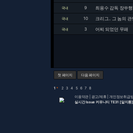
9
최용수 감독 장쑤행
국내
10
크리그.. 그 놈의 관행
국내
3
어찌 되었던 무패
국내
첫 페이지
다음 페이지
1
＊
2
3
4
5
6
7
8
이용약관
|
광고/제휴
|
개인정보취급
실시간 Issue 커뮤니티 TE31 [알지롱]