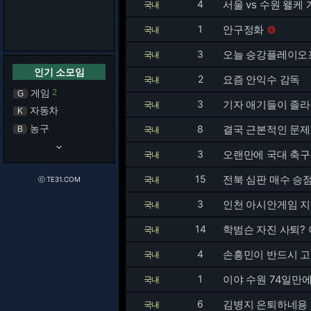
4
서울 vs 수원 왤
국내
1
안구정화
국내

3
오늘 승강플레이오
국내
인기 소모임
2
요즘 안익수 감독
국내
게임
2
G
3
기자 애기들이 졸
국내
자동차
K
농구
8
결국 근본적인 문
B
국내
keyboard_arrow_down
3
오랜만에 국대 축구
국내
15
전북 심판 매수 승점
국내
ⓒ TE31.COM
3
인천 아시안게임 지
국내
14
학범슨 자진 사퇴?
국내
4
손흥민이 반드시 고
국내
1
이야 수원 74일만
국내
6
김병지 은퇴하네용
국내