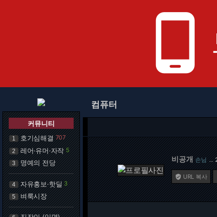
phone_android
컴퓨터
커뮤니티
호기심해결
707
1
레어·유머·자작
5
2
비공개
손님
…
명예의 전당
3
URL 복사

자유홍보·핫딜
3
4
벼룩시장
5
직장인 (익명)