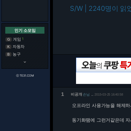
S/W | 2240명이 읽
인기 소모임
게임
1
G
자동차
K
농구
B
keyboard_arrow_down
ⓒ TE31.COM
1
비공개
손님
2015-03-25 16:40:58
…
오프라인 사용가능을 해제하
동기화땜에 그런거같은데 자