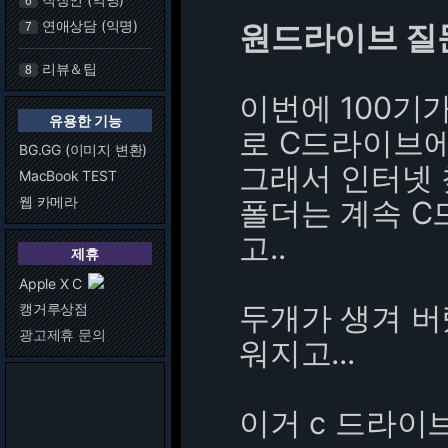
6
연애상담 (익명)
원드라이브 질
7
리뷰＆팁
8
이번에 100기
유용한 기능
로 C드라이브
BG.GG (이미지 변환)
그래서 인터넷
MacBook TEST
웹 카메라
폴더는 계속 C
고..
제휴
Apple X C
두개가 생겨 버
캥거루상점
광고제휴 문의
워지고...
이거 c 드라이