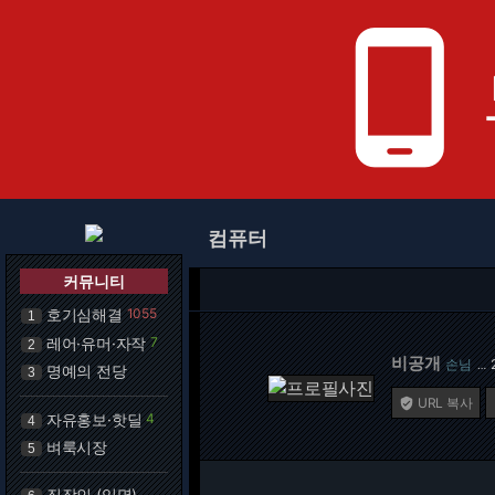
phone_android
컴퓨터
커뮤니티
호기심해결
1055
1
레어·유머·자작
7
2
비공개
손님
…
명예의 전당
3
URL 복사

자유홍보·핫딜
4
4
벼룩시장
5
직장인 (익명)