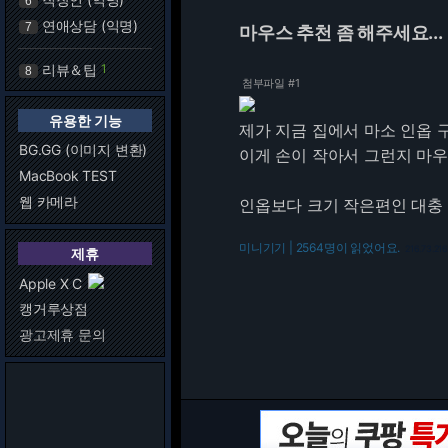
6
연애상담 (익명)
7
마우스 추천 좀 해주세요...
리뷰＆팁
1
8
첨부파일 #1
유용한 기능
제가 지금 집에서 마소 인옵 
BG.GG (이미지 변환)
이게 손이 작아서 그런지 마
MacBook TEST
웹 카메라
인옵보다 크기 작은편인 대충 
미니기기 | 2564명이 읽었어요.
216.73.216
제휴
Apple X C
캥거루상점
광고제휴 문의