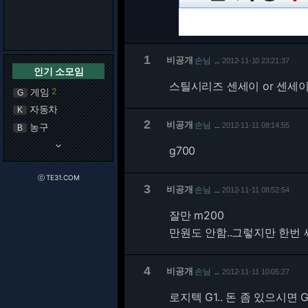
1
비공개
손님
2012-11-10 23:21:37
…
인기 소모임
스틸시리즈 센세이 or 센세이 R
게임
2
G
자동차
K
2
비공개
손님
농구
2012-11-11 08:14:55
…
B
keyboard_arrow_down
g700
ⓒ TE31.COM
3
비공개
손님
2012-11-11 08:52:54
…
잘만 m200
만원도 안함..그렇지만 한번
4
비공개
손님
2012-11-11 10:05:27
…
로지텍 G1.. 돈 좀 있으시면 G