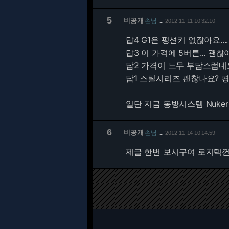
5
비공개
손님
2012-11-11 10:32:10
…
답4 G1은 펑션키 없잖아요..
답3 이 가격에 5버튼... 괜
답2 가격이 느무 부담스럽네
답1 스틸시리즈 괜찮나요? 
일단 지금 동방시스템 Nuker P
6
비공개
손님
2012-11-14 10:14:59
…
제글 한번 보시구여 로지텍껀