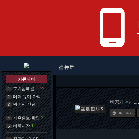
phone_android
컴퓨터
커뮤니티
호기심해결
1055
1
레어·유머·자작
3
2
비공개
손님
…
명예의 전당
3
URL 복사

자유홍보·핫딜
2
4
벼룩시장
1
5
직장인 (익명)