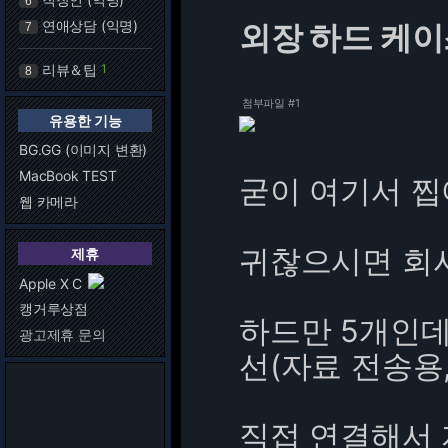
6
연애상담 (익명)
외장 하드 케이스
7
리뷰＆팁
1
8
첨부파일 #1
유용한 기능
BG.GG (이미지 변환)
MacBook TEST
굳이 여기서 찝
웹 카메라
귀찮으시면 회
제휴
Apple X C
캥거루상점
하드만 5개인데
광고제휴 문의
선(자료 전송용
직접 연결해서 