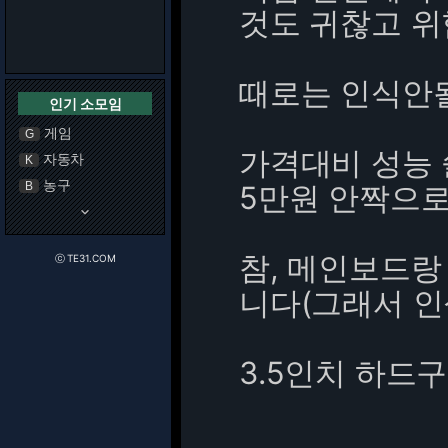
것도 귀찮고 위
때로는 인식안될 
인기 소모임
게임
G
가격대비 성능 
자동차
K
농구
B
5만원 안짝으로..
keyboard_arrow_down
참, 메인보드랑 
ⓒ TE31.COM
니다(그래서 인
3.5인치 하드구요