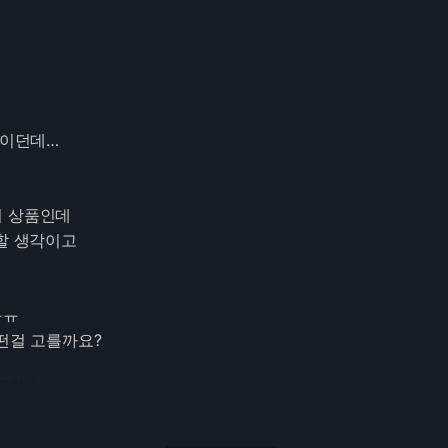
 이던데…
시 상품인데
글할 생각이고
ㅠㅠ
어떤걸 고를까요?
73.217.59