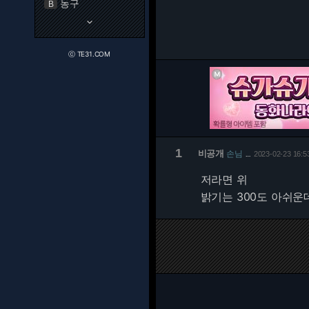
농구
B
keyboard_arrow_down
ⓒ TE31.COM
1
비공개
손님
2023-02-23 16:5
…
저라면 위
밝기는 300도 아쉬운