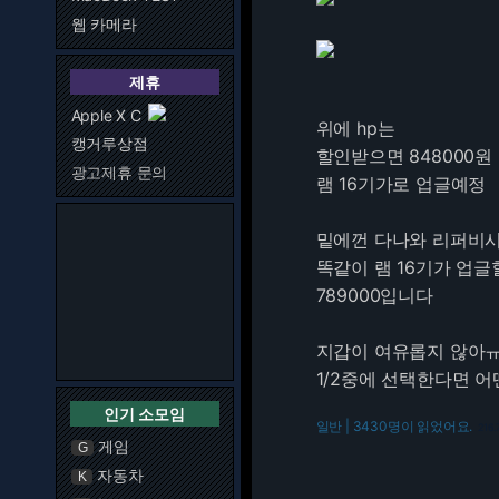
웹 카메라
제휴
Apple X C
위에 hp는
캥거루상점
할인받으면 848000원
광고제휴 문의
램 16기가로 업글예정
밑에껀 다나와 리퍼비
똑같이 램 16기가 업
789000입니다
지갑이 여유롭지 않아
1/2중에 선택한다면 
인기 소모임
일반 | 3430명이 읽었어요.
216.
게임
G
자동차
K