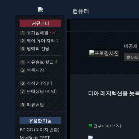
컴퓨터
커뮤니티
호기심해결
757
1
레어·유머·자작
3
2
비공개
명예의 전당
3
URL

자유홍보·핫딜
4
4
벼룩시장
1
5
직장인 (익명)
6
연애상담 (익명)
7
디아 레저렉션용 놋북
리뷰＆팁
8
유용한 기능
첨부 이미지 : 2개

BG.GG (이미지 변환)
MacBook TEST